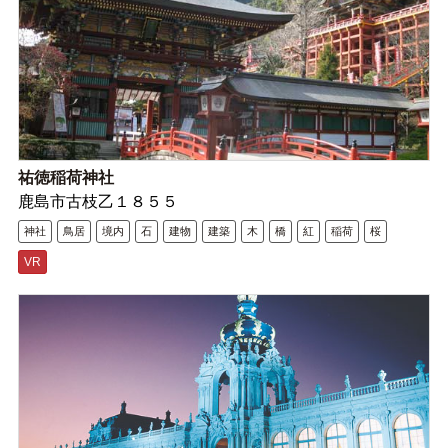
祐徳稲荷神社
鹿島市古枝乙１８５５
神社
鳥居
境内
石
建物
建築
木
橋
紅
稲荷
桜
VR