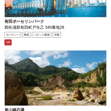
有田ポーセリンパーク
西松浦郡有田町戸矢乙 340番地28
ヨーロッパ
陶器
バロック建築
宮殿
VR
泉山磁石場