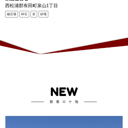
西松浦郡有田町泉山1丁目
磁石場
砕石
岩
砂場
NEW
新着ロケ地