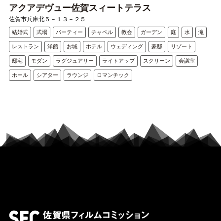
アクアデヴュー佐賀スィートテラス
佐賀市兵庫北５－１３－２５
結婚式
式場
パーティー
チャペル
教会
ガーデン
庭
水
滝
レストラン
洋館
お城
ホテル
ウェディング
豪邸
リゾート
邸宅
モダン
ラグジュアリー
ライトアップ
スクリーン
会議室
ホール
シアター
ラウンジ
ロマンチック