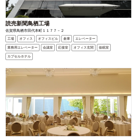
読売新聞鳥栖工場
佐賀県鳥栖市田代本町１１７７－２
工場
オフィス
オフィスビル
倉庫
エレベーター
業務用エレベーター
会議室
応接室
オフィス玄関
仮眠室
カプセルホテル