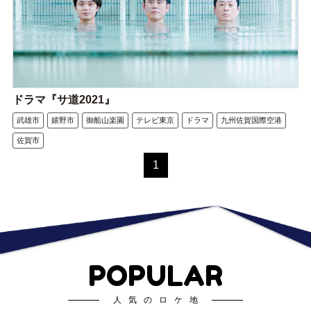
ドラマ『サ道2021』
武雄市
嬉野市
御船山楽園
テレビ東京
ドラマ
九州佐賀国際空港
佐賀市
1
POPULAR
人気のロケ地