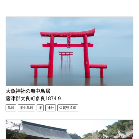
大魚神社の海中鳥居
藤津郡太良町多良1874-9
鳥居
海中鳥居
海
神社
佐賀県遺産