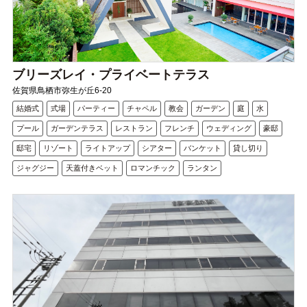
ブリーズレイ・プライベートテラス
佐賀県鳥栖市弥生が丘6-20
結婚式
式場
パーティー
チャペル
教会
ガーデン
庭
水
プール
ガーデンテラス
レストラン
フレンチ
ウェディング
豪邸
邸宅
リゾート
ライトアップ
シアター
バンケット
貸し切り
ジャグジー
天蓋付きベット
ロマンチック
ランタン