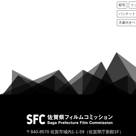
邸宅
リ
バンケット
天蓋付きベ
〒840-8570
佐賀市城内1-1-59
（佐賀県庁新館1F）