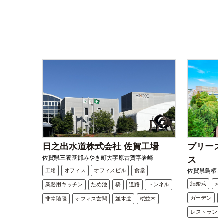
日之出水道株式会社 佐賀工場
ブリー
佐賀県三養基郡みやき町大字原古賀字岩崎
ス
工場
オフィス
オフィスビル
食堂
佐賀県鳥栖市
結婚式
業務用キッチン
ため池
橋
道路
トンネル
ガーデン
非常階段
オフィス玄関
並木道
桜並木
レストラン