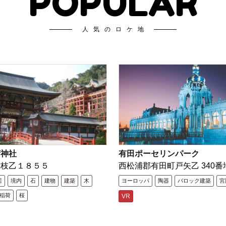
POPULAR
人気のロケ地
荷神社
有田ポーセリンパーク
古枝乙１８５５
西松浦郡有田町戸矢乙 340番
居
境内
石
建物
建築
木
ヨーロッパ
陶器
バロック建築
宮
稲荷
桜
VR