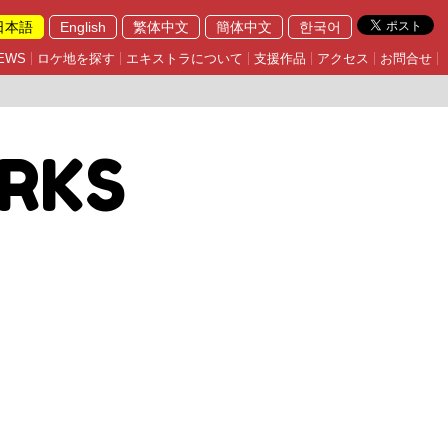
日本語
English
繁体中文
簡体中文
한국어
EWS
ロケ地を探す
エキストラについて
支援作品
アクセス
お問合せ
RKS