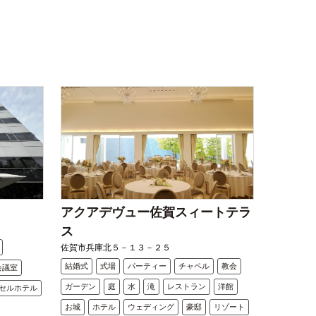
アクアデヴュー佐賀スィートテラ
ス
佐賀市兵庫北５－１３－２５
結婚式
式場
パーティー
チャペル
教会
会議室
ガーデン
庭
水
滝
レストラン
洋館
セルホテル
お城
ホテル
ウェディング
豪邸
リゾート