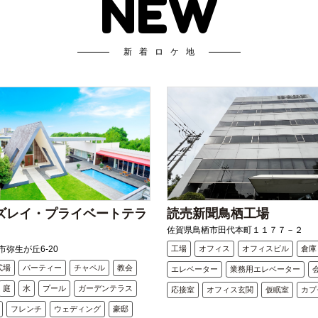
NEW
新着ロケ地
ズレイ・プライベートテラ
読売新聞鳥栖工場
佐賀県鳥栖市田代本町１１７７－２
弥生が丘6-20
工場
オフィス
オフィスビル
倉庫
式場
パーティー
チャペル
教会
エレベーター
業務用エレベーター
庭
水
プール
ガーデンテラス
応接室
オフィス玄関
仮眠室
カプ
フレンチ
ウェディング
豪邸