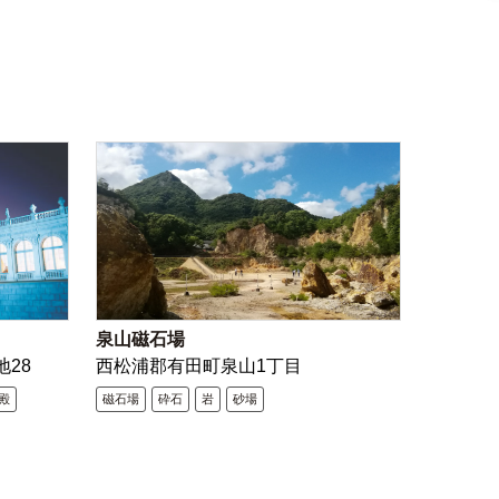
泉山磁石場
地28
西松浦郡有田町泉山1丁目
殿
磁石場
砕石
岩
砂場