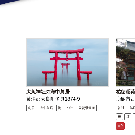
大魚神社の海中鳥居
祐徳稲
藤津郡太良町多良1874-9
鹿島市
鳥居
海中鳥居
海
神社
佐賀県遺産
神社
鳥
橋
紅
VR