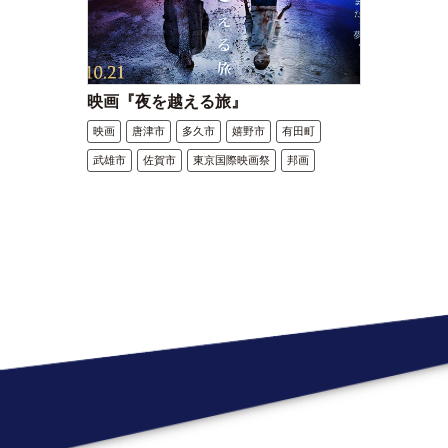
映画『夜を越える旅』
映画
唐津市
多久市
嬉野市
有田町
武雄市
佐賀市
東京国際映画祭
邦画