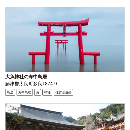
大魚神社の海中鳥居
藤津郡太良町多良1874-9
鳥居
海中鳥居
海
神社
佐賀県遺産