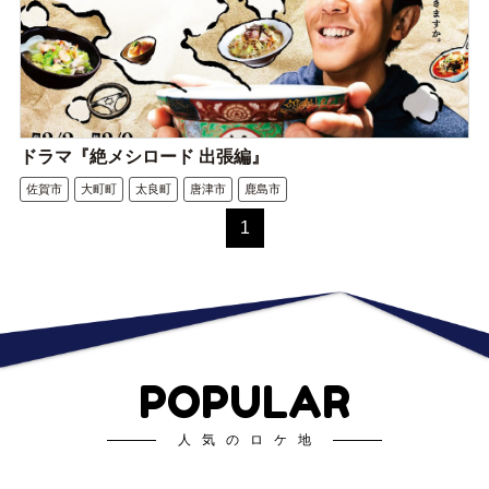
ドラマ『絶メシロード 出張編』
佐賀市
大町町
太良町
唐津市
鹿島市
1
POPULAR
人気のロケ地