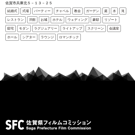
佐賀市兵庫北５－１３－２５
結婚式
式場
パーティー
チャペル
教会
ガーデン
庭
水
滝
レストラン
洋館
お城
ホテル
ウェディング
豪邸
リゾート
邸宅
モダン
ラグジュアリー
ライトアップ
スクリーン
会議室
ホール
シアター
ラウンジ
ロマンチック