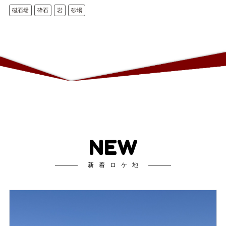
磁石場
砕石
岩
砂場
NEW
新着ロケ地