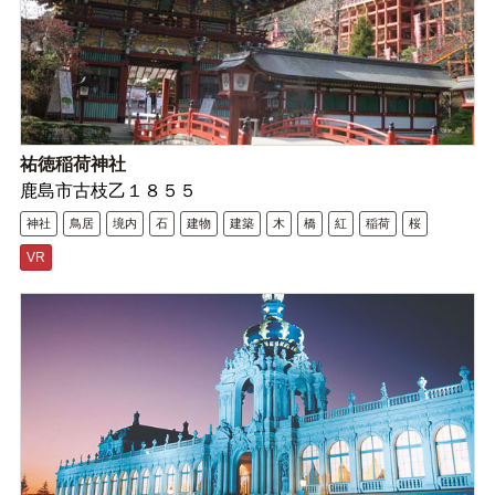
祐徳稲荷神社
鹿島市古枝乙１８５５
神社
鳥居
境内
石
建物
建築
木
橋
紅
稲荷
桜
VR