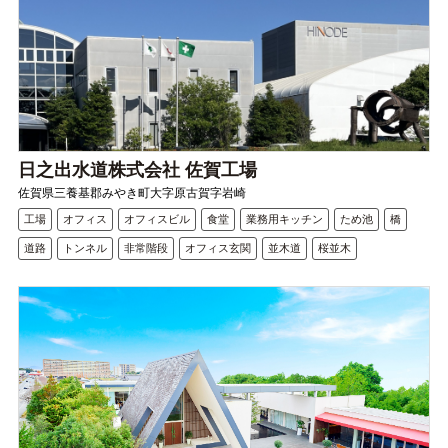
日之出水道株式会社 佐賀工場
佐賀県三養基郡みやき町大字原古賀字岩崎
工場
オフィス
オフィスビル
食堂
業務用キッチン
ため池
橋
道路
トンネル
非常階段
オフィス玄関
並木道
桜並木