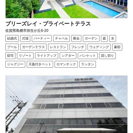
ブリーズレイ・プライベートテラス
佐賀県鳥栖市弥生が丘6-20
結婚式
式場
パーティー
チャペル
教会
ガーデン
庭
水
プール
ガーデンテラス
レストラン
フレンチ
ウェディング
豪邸
邸宅
リゾート
ライトアップ
シアター
バンケット
貸し切り
ジャグジー
天蓋付きベット
ロマンチック
ランタン