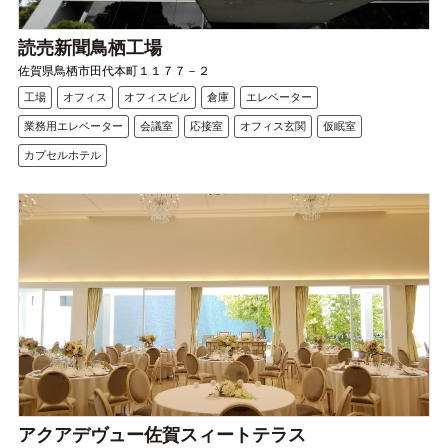
読売新聞鳥栖工場
佐賀県鳥栖市田代本町１１７７－２
工場
オフィス
オフィスビル
倉庫
エレベーター
業務用エレベーター
会議室
応接室
オフィス玄関
仮眠室
カプセルホテル
アクアデヴュー佐賀スィートテラス