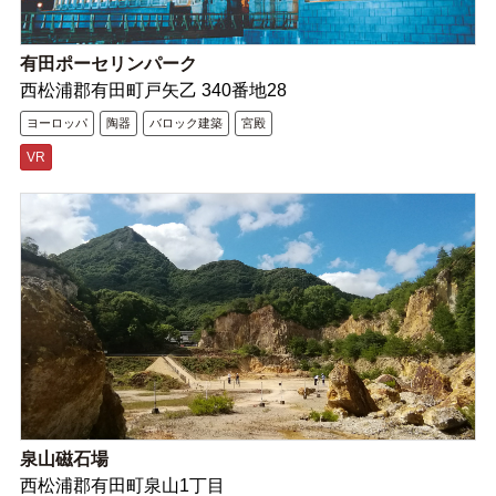
有田ポーセリンパーク
西松浦郡有田町戸矢乙 340番地28
ヨーロッパ
陶器
バロック建築
宮殿
VR
泉山磁石場
西松浦郡有田町泉山1丁目