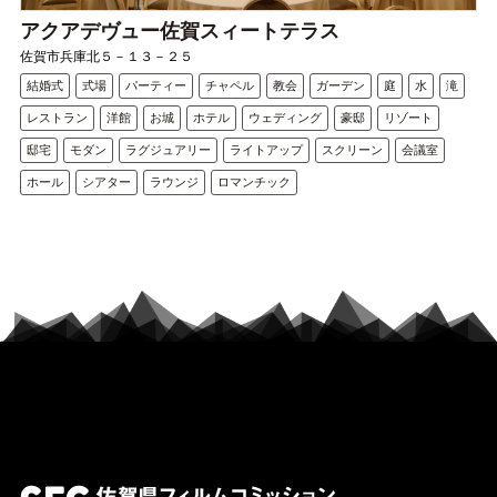
アクアデヴュー佐賀スィートテラス
佐賀市兵庫北５－１３－２５
結婚式
式場
パーティー
チャペル
教会
ガーデン
庭
水
滝
レストラン
洋館
お城
ホテル
ウェディング
豪邸
リゾート
邸宅
モダン
ラグジュアリー
ライトアップ
スクリーン
会議室
ホール
シアター
ラウンジ
ロマンチック