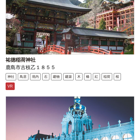
祐徳稲荷神社
鹿島市古枝乙１８５５
神社
鳥居
境内
石
建物
建築
木
橋
紅
稲荷
桜
VR