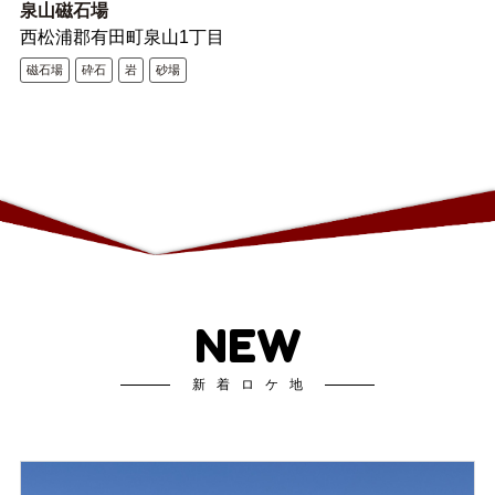
泉山磁石場
西松浦郡有田町泉山1丁目
磁石場
砕石
岩
砂場
NEW
新着ロケ地