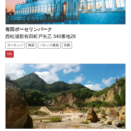
有田ポーセリンパーク
西松浦郡有田町戸矢乙 340番地28
ヨーロッパ
陶器
バロック建築
宮殿
VR