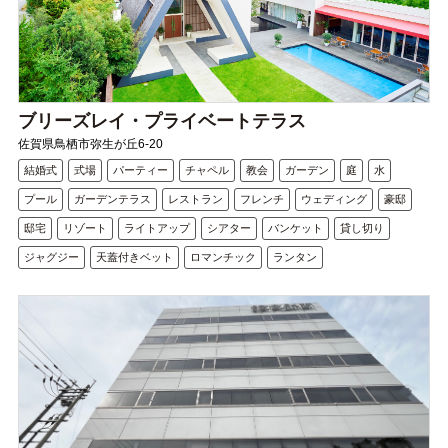
ブリーズレイ・プライベートテラス
佐賀県鳥栖市弥生が丘6-20
結婚式
式場
パーティー
チャペル
教会
ガーデン
庭
水
プール
ガーデンテラス
レストラン
フレンチ
ウェディング
豪邸
邸宅
リゾート
ライトアップ
シアター
バンケット
貸し切り
ジャグジー
天蓋付きベット
ロマンチック
ランタン