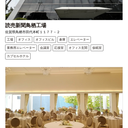
読売新聞鳥栖工場
佐賀県鳥栖市田代本町１１７７－２
工場
オフィス
オフィスビル
倉庫
エレベーター
業務用エレベーター
会議室
応接室
オフィス玄関
仮眠室
カプセルホテル