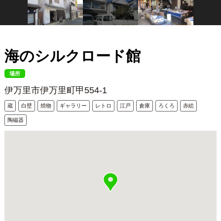
海のシルクロード館
場所
伊万里市伊万里町甲554-1
蔵
白壁
焼物
ギャラリー
レトロ
江戸
倉庫
ろくろ
赤絵
陶磁器