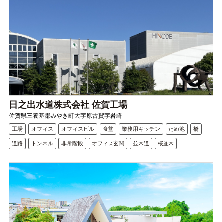
日之出水道株式会社 佐賀工場
佐賀県三養基郡みやき町大字原古賀字岩崎
工場
オフィス
オフィスビル
食堂
業務用キッチン
ため池
橋
道路
トンネル
非常階段
オフィス玄関
並木道
桜並木