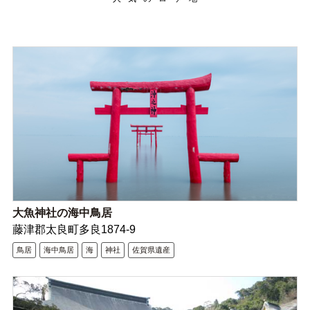
大魚神社の海中鳥居
藤津郡太良町多良1874-9
鳥居
海中鳥居
海
神社
佐賀県遺産