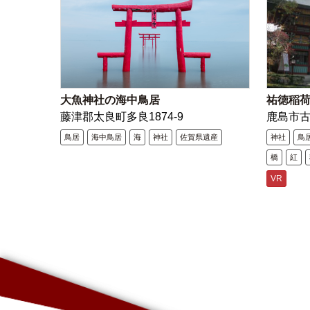
大魚神社の海中鳥居
祐徳稲
藤津郡太良町多良1874-9
鹿島市
鳥居
海中鳥居
海
神社
佐賀県遺産
神社
鳥
橋
紅
VR