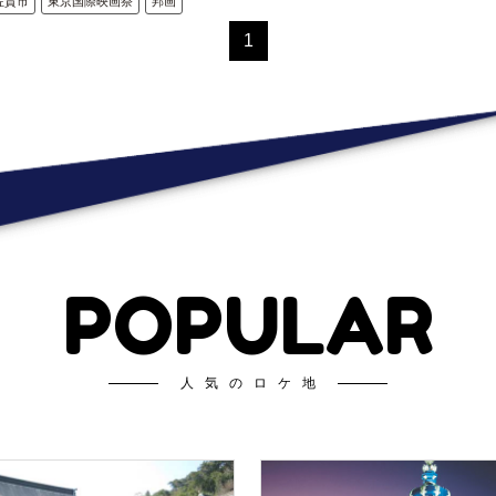
佐賀市
東京国際映画祭
邦画
1
POPULAR
人気のロケ地