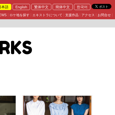
日本語
English
繁体中文
簡体中文
한국어
EWS
ロケ地を探す
エキストラについて
支援作品
アクセス
お問合せ
RKS