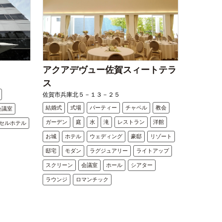
アクアデヴュー佐賀スィートテラ
ス
佐賀市兵庫北５－１３－２５
結婚式
式場
パーティー
チャペル
教会
会議室
ガーデン
庭
水
滝
レストラン
洋館
セルホテル
お城
ホテル
ウェディング
豪邸
リゾート
邸宅
モダン
ラグジュアリー
ライトアップ
スクリーン
会議室
ホール
シアター
ラウンジ
ロマンチック