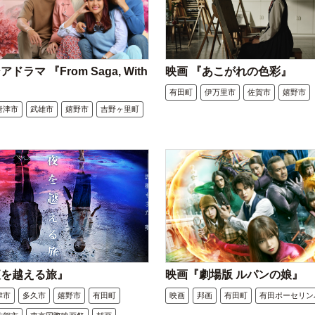
ドラマ 『From Saga, With
映画 『あこがれの色彩』
有田町
伊万里市
佐賀市
嬉野市
唐津市
武雄市
嬉野市
吉野ヶ里町
夜を越える旅』
映画『劇場版 ルパンの娘』
津市
多久市
嬉野市
有田町
映画
邦画
有田町
有田ポーセリン