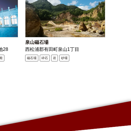
泉山磁石場
地28
西松浦郡有田町泉山1丁目
殿
磁石場
砕石
岩
砂場