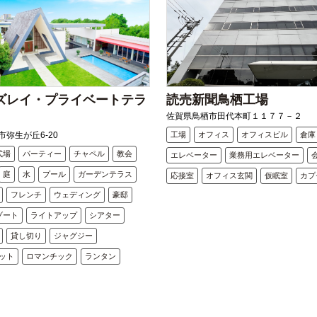
ズレイ・プライベートテラ
読売新聞鳥栖工場
佐賀県鳥栖市田代本町１１７７－２
弥生が丘6-20
工場
オフィス
オフィスビル
倉庫
式場
パーティー
チャペル
教会
エレベーター
業務用エレベーター
庭
水
プール
ガーデンテラス
応接室
オフィス玄関
仮眠室
カプ
フレンチ
ウェディング
豪邸
ゾート
ライトアップ
シアター
貸し切り
ジャグジー
ット
ロマンチック
ランタン