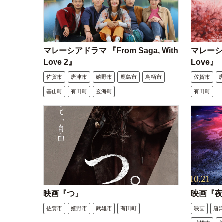
マレーシアドラマ 『From Saga, With
マレーシア
Love 2』
Love』
佐賀市
唐津市
嬉野市
鹿島市
鳥栖市
佐賀市
基山町
有田町
玄海町
有田町
映画『つ』
映画『
佐賀市
嬉野市
武雄市
有田町
映画
唐