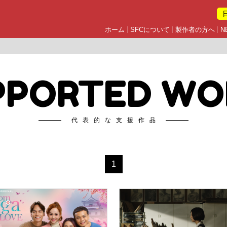
ホーム
SFCについて
製作者の方へ
N
PPORTED WO
代表的な支援作品
1