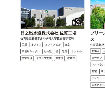
日之出水道株式会社 佐賀工場
ブリー
佐賀県三養基郡みやき町大字原古賀字岩崎
ス
工場
オフィス
オフィスビル
食堂
佐賀県鳥栖市
結婚式
業務用キッチン
ため池
橋
道路
トンネル
ガーデン
非常階段
オフィス玄関
並木道
桜並木
レストラン
邸宅
リ
バンケット
天蓋付きベ