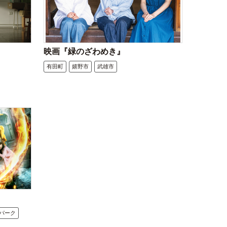
映画『緑のざわめき』
有田町
嬉野市
武雄市
パーク