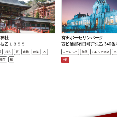
荷神社
有田ポーセリンパーク
古枝乙１８５５
西松浦郡有田町戸矢乙 340番
居
境内
石
建物
建築
木
ヨーロッパ
陶器
バロック建築
宮
稲荷
桜
VR