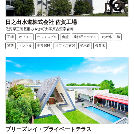
日之出水道株式会社 佐賀工場
佐賀県三養基郡みやき町大字原古賀字岩崎
工場
オフィス
オフィスビル
食堂
業務用キッチン
ため池
橋
道路
トンネル
非常階段
オフィス玄関
並木道
桜並木
ブリーズレイ・プライベートテラス