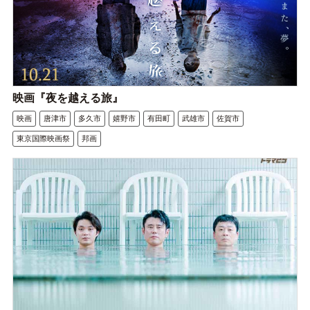
映画『夜を越える旅』
映画
唐津市
多久市
嬉野市
有田町
武雄市
佐賀市
東京国際映画祭
邦画