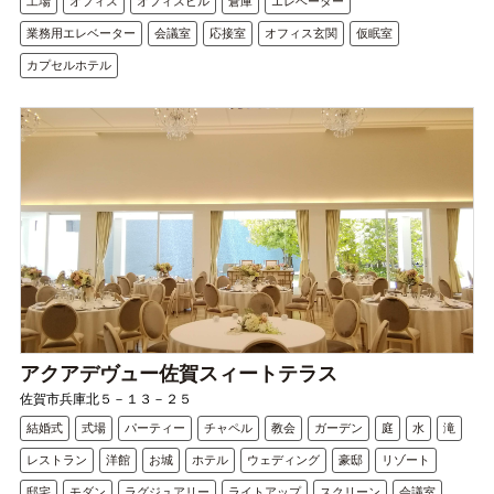
工場
オフィス
オフィスビル
倉庫
エレベーター
業務用エレベーター
会議室
応接室
オフィス玄関
仮眠室
カプセルホテル
アクアデヴュー佐賀スィートテラス
佐賀市兵庫北５－１３－２５
結婚式
式場
パーティー
チャペル
教会
ガーデン
庭
水
滝
レストラン
洋館
お城
ホテル
ウェディング
豪邸
リゾート
邸宅
モダン
ラグジュアリー
ライトアップ
スクリーン
会議室