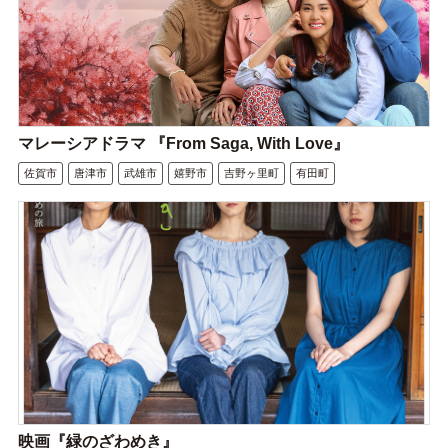
マレーシアドラマ 『From Saga, With Love』
佐賀市
唐津市
武雄市
嬉野市
吉野ヶ里町
有田町
映画『緑のざわめき』