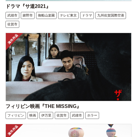
ドラマ『サ道2021』
武雄市
嬉野市
御船山楽園
テレビ東京
ドラマ
九州佐賀国際空港
佐賀市
フィリピン映画『THE MISSING』
フィリピン
映画
伊万里
佐賀市
武雄市
ホラー