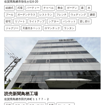
佐賀県鳥栖市弥生が丘6-20
結婚式
式場
パーティー
チャペル
教会
ガーデン
庭
水
プール
ガーデンテラス
レストラン
フレンチ
ウェディング
豪邸
邸宅
リゾート
ライトアップ
シアター
バンケット
貸し切り
ジャグジー
天蓋付きベット
ロマンチック
ランタン
読売新聞鳥栖工場
佐賀県鳥栖市田代本町１１７７－２