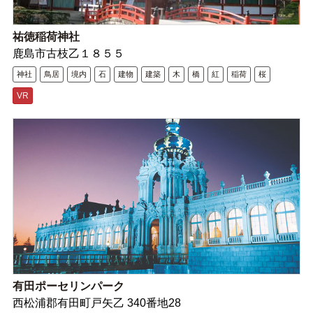
祐徳稲荷神社
鹿島市古枝乙１８５５
神社
鳥居
境内
石
建物
建築
木
橋
紅
稲荷
桜
VR
有田ポーセリンパーク
西松浦郡有田町戸矢乙 340番地28