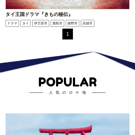
タイ王国ドラマ『きもの秘伝』
ドラマ
タイ
伊万里市
鹿島市
嬉野市
武雄市
1
POPULAR
人気のロケ地