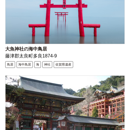
大魚神社の海中鳥居
藤津郡太良町多良1874-9
鳥居
海中鳥居
海
神社
佐賀県遺産