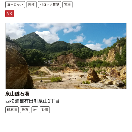
ヨーロッパ
陶器
バロック建築
宮殿
VR
泉山磁石場
西松浦郡有田町泉山1丁目
磁石場
砕石
岩
砂場