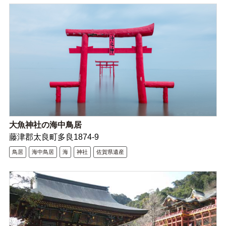
大魚神社の海中鳥居
藤津郡太良町多良1874-9
鳥居
海中鳥居
海
神社
佐賀県遺産