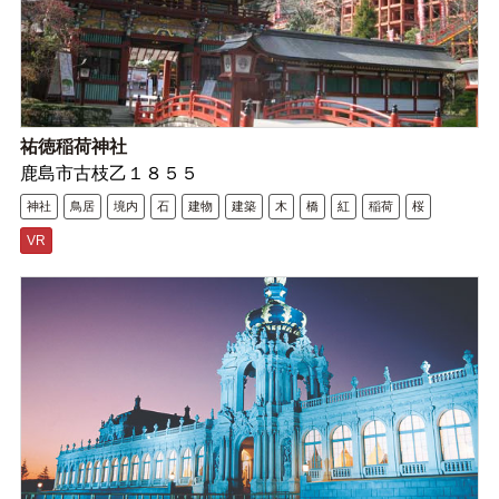
祐徳稲荷神社
鹿島市古枝乙１８５５
神社
鳥居
境内
石
建物
建築
木
橋
紅
稲荷
桜
VR