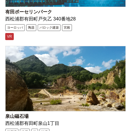
有田ポーセリンパーク
西松浦郡有田町戸矢乙 340番地28
ヨーロッパ
陶器
バロック建築
宮殿
VR
泉山磁石場
西松浦郡有田町泉山1丁目