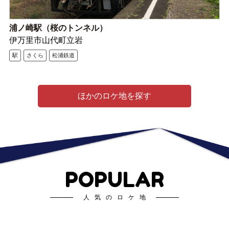
浦ノ崎駅（桜のトンネル）
伊万里市山代町立岩
駅
さくら
松浦鉄道
ほかのロケ地を探す
POPULAR
人気のロケ地