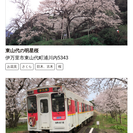
東山代の明星桜
伊万里市東山代町浦川内5343
お花見
さくら
巨木、古木
桜