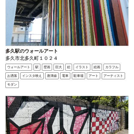
多久駅のウォールアート
多久市北多久町１０２４
ウォールアート
駅
壁画
巨大
絵
イラスト
絵画
カラフル
お洒落
インスタ映え
唐津線
電車
駐車場
アート
アーティスト
モダン