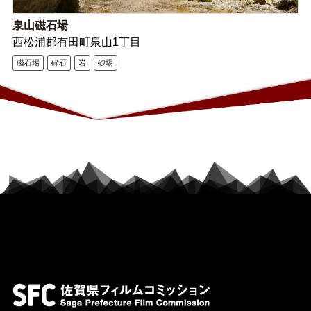
泉山磁石場
西松浦郡有田町泉山1丁目
磁石場
砕石
岩
砂場