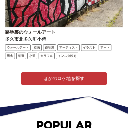
路地裏のウォールアート
多久市北多久町小侍
ウォールアート
壁画
路地裏
アーティスト
イラスト
アート
田舎
細道
小道
カラフル
インスタ映え
ほかのロケ地を探す
POPULAR