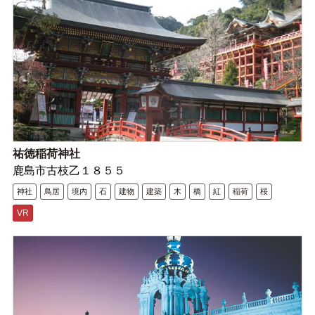
祐徳稲荷神社
鹿島市古枝乙１８５５
神社
鳥居
境内
石
建物
建築
木
橋
紅
稲荷
桜
VR