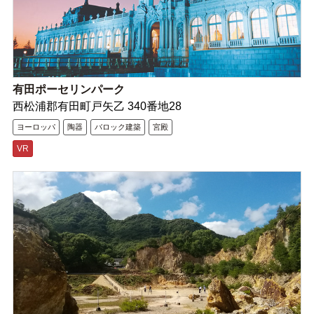
有田ポーセリンパーク
西松浦郡有田町戸矢乙 340番地28
ヨーロッパ
陶器
バロック建築
宮殿
VR