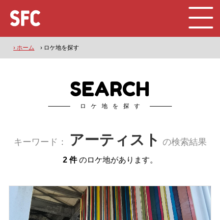
› ホーム
› ロケ地を探す
SEARCH
ロケ地を探す
アーティスト
キーワード：
の検索結果
2 件
のロケ地があります。