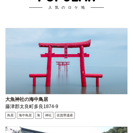
人気のロケ地
大魚神社の海中鳥居
藤津郡太良町多良1874-9
鳥居
海中鳥居
海
神社
佐賀県遺産