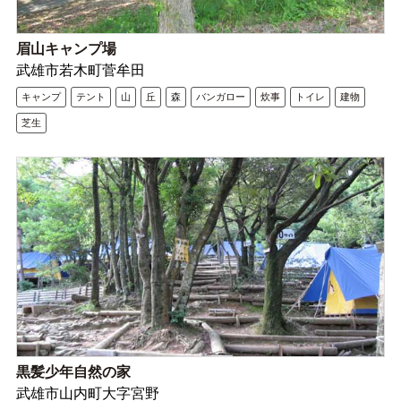
眉山キャンプ場
武雄市若木町菅牟田
キャンプ
テント
山
丘
森
バンガロー
炊事
トイレ
建物
芝生
黒髪少年自然の家
武雄市山内町大字宮野