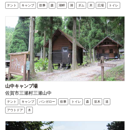
テント
キャンプ
炊事
森
湖畔
湖
ダム
木
広場
トイレ
山中キャンプ場
佐賀市三瀬村三瀬山中
テント
キャンプ
バンガロー
炊事
トイレ
森
並木
道
アウトドア
木