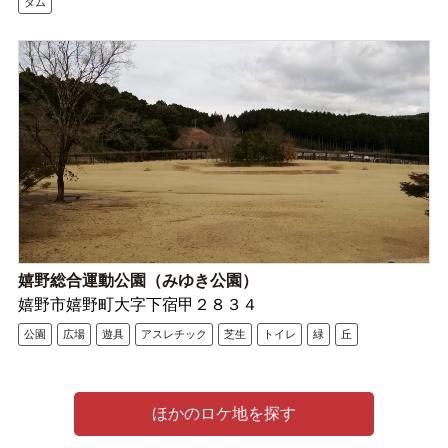
ダム
嬉野総合運動公園（みゆき公園）
嬉野市嬉野町大字下宿甲２８３４
公園
広場
遊具
アスレチック
芝生
トイレ
緑
丘
ほかのロケ地を探す