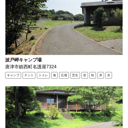
波戸岬キャンプ場
唐津市鎮西町名護屋7324
キャンプ
テント
トイレ
海
広場
芝生
岩
松
岸
水