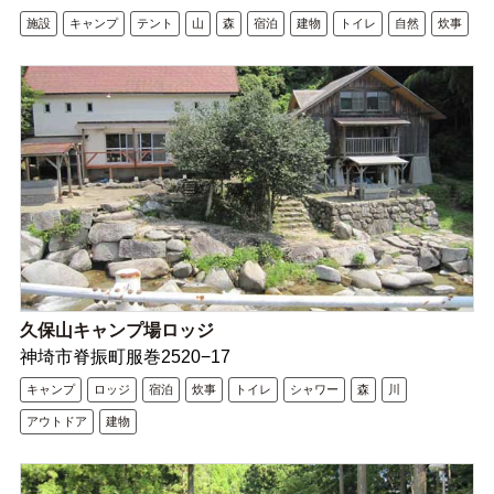
施設
キャンプ
テント
山
森
宿泊
建物
トイレ
自然
炊事
久保山キャンプ場ロッジ
神埼市脊振町服巻2520−17
キャンプ
ロッジ
宿泊
炊事
トイレ
シャワー
森
川
アウトドア
建物