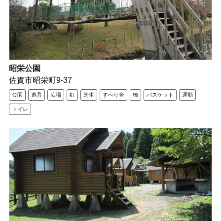
昭栄公園
佐賀市昭栄町9-37
公園
遊具
広場
虹
芝生
すべり台
橋
バスケット
運動
トイレ