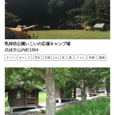
乳待坊公園いこいの広場キャンプ場
武雄市山内町1864
テント
キャンプ
芝生
広場
山
岩
森
トイレ
炊事
建物