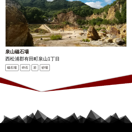
泉山磁石場
西松浦郡有田町泉山1丁目
磁石場
砕石
岩
砂場