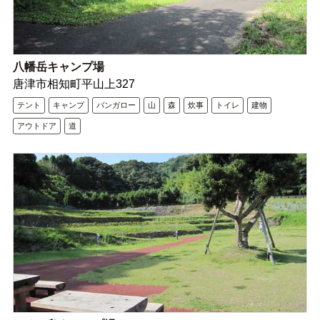
八幡岳キャンプ場
唐津市相知町平山上327
テント
キャンプ
バンガロー
山
森
炊事
トイレ
建物
アウトドア
道