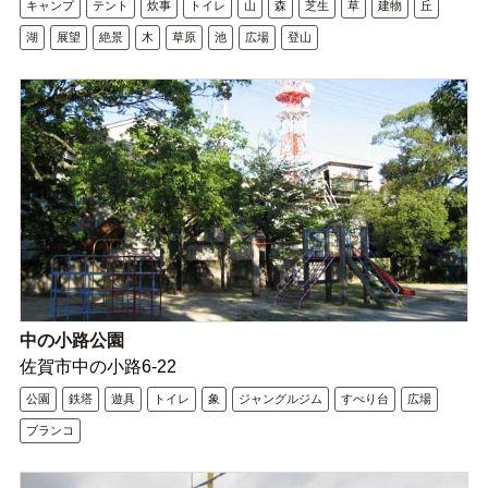
キャンプ
テント
炊事
トイレ
山
森
芝生
草
建物
丘
湖
展望
絶景
木
草原
池
広場
登山
中の小路公園
佐賀市中の小路6-22
公園
鉄塔
遊具
トイレ
象
ジャングルジム
すべり台
広場
ブランコ