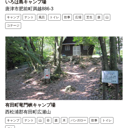
いろは島キャンプ場
唐津市肥前町満越886-3
キャンプ
テント
風呂
トイレ
炊事
広場
芝生
森
山
コテージ
有田町竜門峡キャンプ場
西松浦郡有田町広瀬山
キャンプ
テント
山
谷
森
木
バンガロー
炊事
トイレ