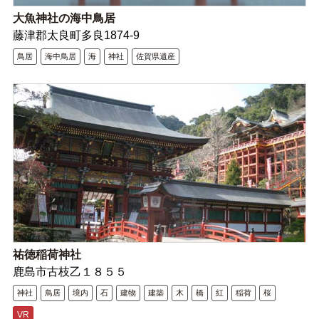
大魚神社の海中鳥居
藤津郡太良町多良1874-9
鳥居
海中鳥居
海
神社
佐賀県遺産
祐徳稲荷神社
鹿島市古枝乙１８５５
神社
鳥居
境内
石
建物
建築
木
橋
紅
稲荷
桜
VR