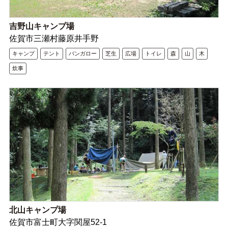
吉野山キャンプ場
佐賀市三瀬村藤原井手野
キャンプ
テント
バンガロー
芝生
広場
トイレ
森
山
木
炊事
北山キャンプ場
佐賀市富士町大字関屋52-1