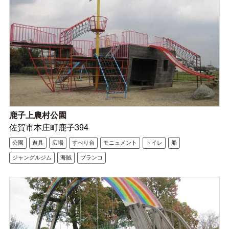
鹿子上農村公園
佐賀市本庄町鹿子394
公園
遊具
広場
すべり台
モニュメント
トイレ
船
ジャングルジム
海賊
ブランコ