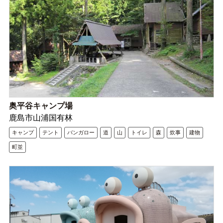
奥平谷キャンプ場
鹿島市山浦国有林
キャンプ
テント
バンガロー
道
山
トイレ
森
炊事
建物
町並