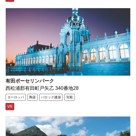
有田ポーセリンパーク
西松浦郡有田町戸矢乙 340番地28
ヨーロッパ
陶器
バロック建築
宮殿
VR