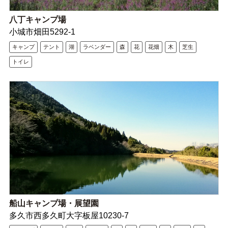
八丁キャンプ場
小城市畑田5292-1
キャンプ
テント
湖
ラベンダー
森
花
花畑
木
芝生
トイレ
船山キャンプ場・展望園
多久市西多久町大字板屋10230-7