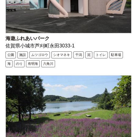
海遊ふれあいパーク
佐賀県小城市芦刈町永田3033-1
公園
施設
ムツゴロウ
シオマネキ
干潟
泥
トイレ
駐車場
海
のり
有明海
六角川