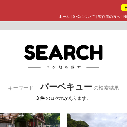
ホーム
SFCについて
製作者の方へ
N
SEARCH
ロケ地を探す
バーベキュー
キーワード：
の検索結果
3 件
のロケ地があります。