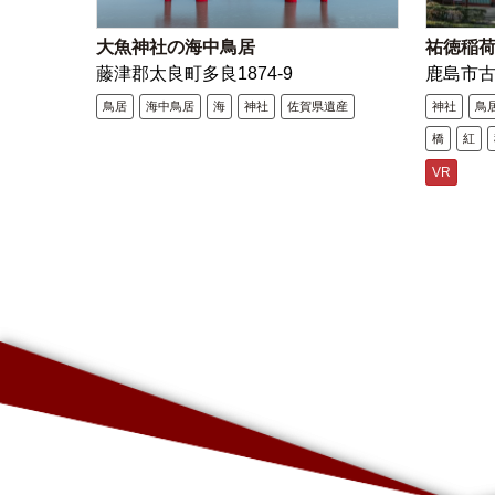
大魚神社の海中鳥居
祐徳稲
藤津郡太良町多良1874-9
鹿島市
鳥居
海中鳥居
海
神社
佐賀県遺産
神社
鳥
橋
紅
VR