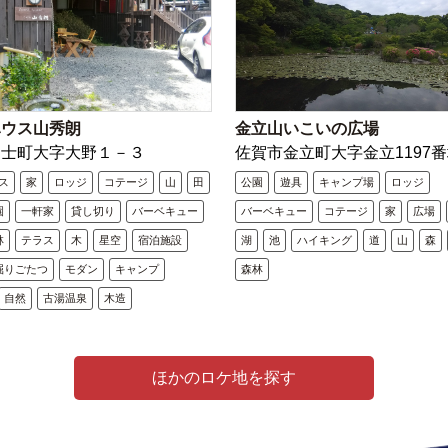
ハウス山秀朗
金立山いこいの広場
富士町大字大野１－３
佐賀市金立町大字金立1197番
ス
家
ロッジ
コテージ
山
田
公園
遊具
キャンプ場
ロッジ
園
一軒家
貸し切り
バーベキュー
バーベキュー
コテージ
家
広場
林
テラス
木
星空
宿泊施設
湖
池
ハイキング
道
山
森
掘りごたつ
モダン
キャンプ
森林
自然
古湯温泉
木造
ほかのロケ地を探す