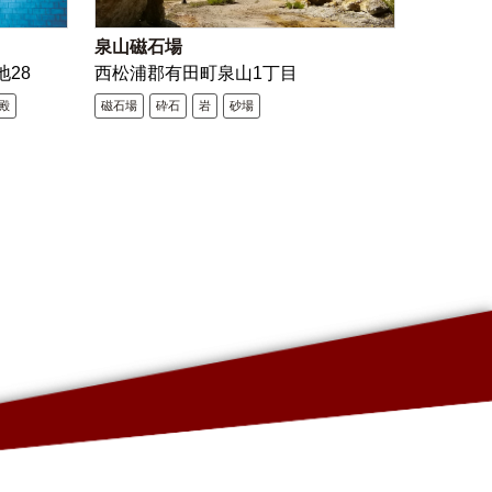
泉山磁石場
地28
西松浦郡有田町泉山1丁目
殿
磁石場
砕石
岩
砂場