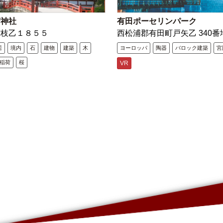
荷神社
有田ポーセリンパーク
古枝乙１８５５
西松浦郡有田町戸矢乙 340番
居
境内
石
建物
建築
木
ヨーロッパ
陶器
バロック建築
宮
稲荷
桜
VR