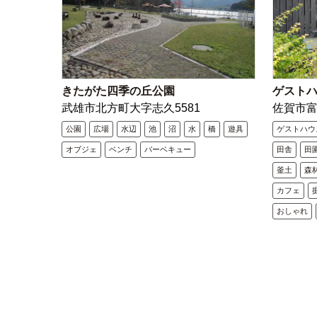
きたがた四季の丘公園
ゲスト
武雄市北方町大字志久5581
佐賀市
公園
広場
水辺
池
沼
水
橋
遊具
ゲストハウ
オブジェ
ベンチ
バーベキュー
田舎
田
釜土
森
カフェ
おしゃれ