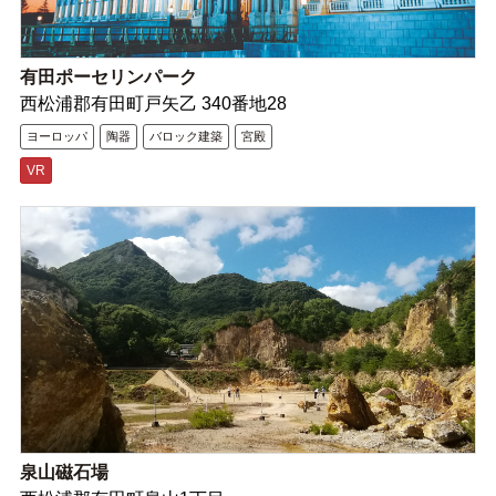
有田ポーセリンパーク
西松浦郡有田町戸矢乙 340番地28
ヨーロッパ
陶器
バロック建築
宮殿
VR
泉山磁石場