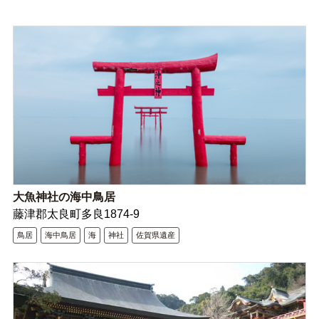
大魚神社の海中鳥居
藤津郡太良町多良1874-9
鳥居
海中鳥居
海
神社
佐賀県遺産