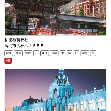
祐徳稲荷神社
鹿島市古枝乙１８５５
神社
鳥居
境内
石
建物
建築
木
橋
紅
稲荷
桜
VR