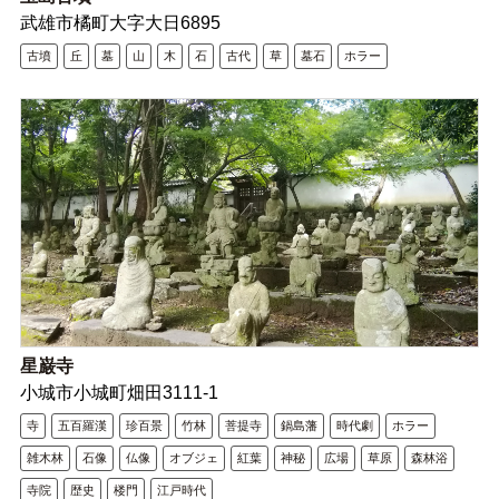
武雄市橘町大字大日6895
古墳
丘
墓
山
木
石
古代
草
墓石
ホラー
星巌寺
小城市小城町畑田3111‐1
寺
五百羅漢
珍百景
竹林
菩提寺
鍋島藩
時代劇
ホラー
雑木林
石像
仏像
オブジェ
紅葉
神秘
広場
草原
森林浴
寺院
歴史
楼門
江戸時代