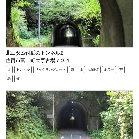
北山ダム付近のトンネル2
佐賀市富士町大字古場７２４
道
トンネル
サイクリングロード
森
山
街路灯
ホラー
苔
蔦
虹