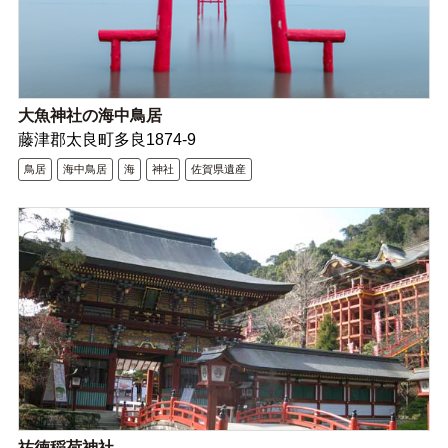
大魚神社の海中鳥居
藤津郡太良町多良1874-9
鳥居
海中鳥居
海
神社
佐賀県遺産
祐徳稲荷神社