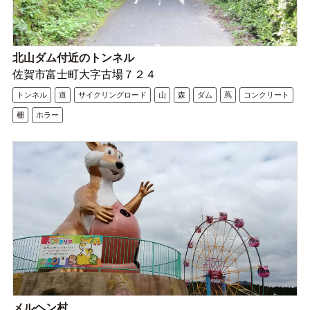
北山ダム付近のトンネル
佐賀市富士町大字古場７２４
トンネル
道
サイクリングロード
山
森
ダム
蔦
コンクリート
柵
ホラー
メルヘン村