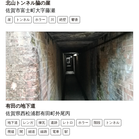
北山トンネル脇の崖
佐賀市富士町大字藤瀬
崖
トンネル
ホラー
川
絶壁
鬱蒼
有田の地下道
佐賀県西松浦郡有田町外尾丙
地下道
レンガ
煉瓦
遺跡
レトロ
ホラー
階段
トンネル
廃墟
闇
細道
線路
電車
駅