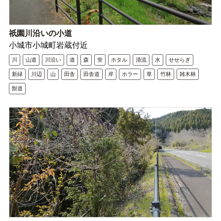
祇園川沿いの小道
小城市小城町岩蔵付近
川
山道
川沿い
道
森
蛍
ホタル
清流
水
せせらぎ
新緑
川辺
山
田舎
田舎道
岸
ホラー
草
竹林
雑木林
獣道