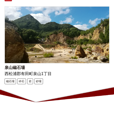
泉山磁石場
西松浦郡有田町泉山1丁目
磁石場
砕石
岩
砂場