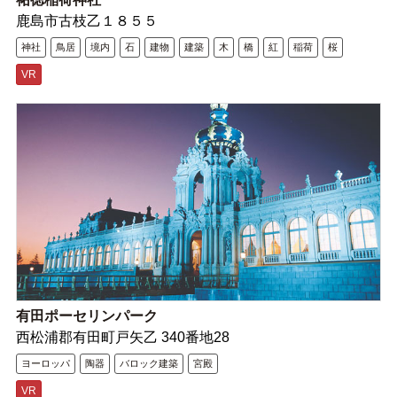
鹿島市古枝乙１８５５
神社
鳥居
境内
石
建物
建築
木
橋
紅
稲荷
桜
VR
有田ポーセリンパーク
西松浦郡有田町戸矢乙 340番地28
ヨーロッパ
陶器
バロック建築
宮殿
VR