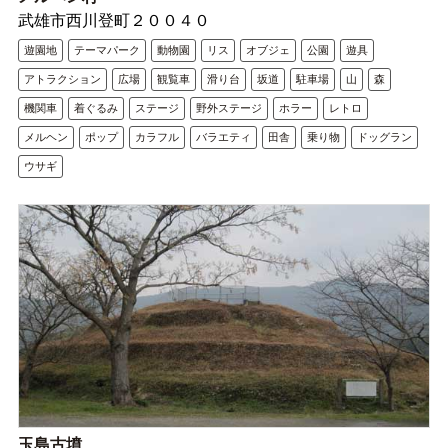
武雄市西川登町２００４０
遊園地
テーマパーク
動物園
リス
オブジェ
公園
遊具
アトラクション
広場
観覧車
滑り台
坂道
駐車場
山
森
機関車
着ぐるみ
ステージ
野外ステージ
ホラー
レトロ
メルヘン
ポップ
カラフル
バラエティ
田舎
乗り物
ドッグラン
ウサギ
玉島古墳