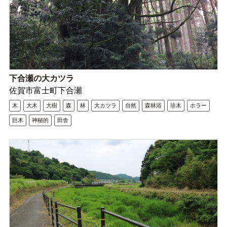
下合瀬の大カツラ
佐賀市富士町下合瀬
木
大木
大樹
森
林
大カツラ
自然
森林浴
珍木
ホラー
巨木
神秘的
田舎