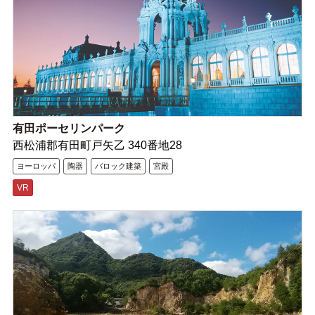
有田ポーセリンパーク
西松浦郡有田町戸矢乙 340番地28
ヨーロッパ
陶器
バロック建築
宮殿
VR