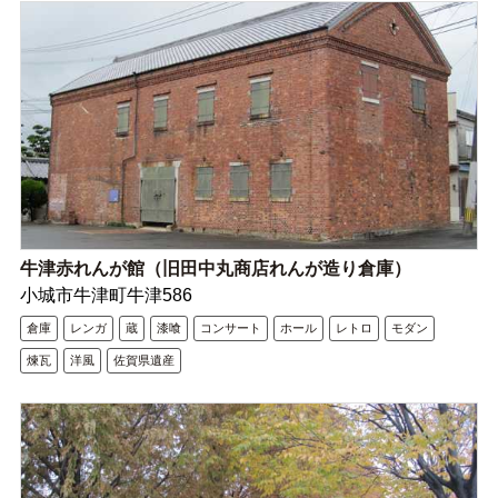
牛津赤れんが館（旧田中丸商店れんが造り倉庫）
小城市牛津町牛津586
倉庫
レンガ
蔵
漆喰
コンサート
ホール
レトロ
モダン
煉瓦
洋風
佐賀県遺産