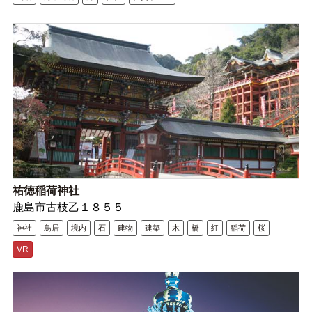
祐徳稲荷神社
鹿島市古枝乙１８５５
神社
鳥居
境内
石
建物
建築
木
橋
紅
稲荷
桜
VR