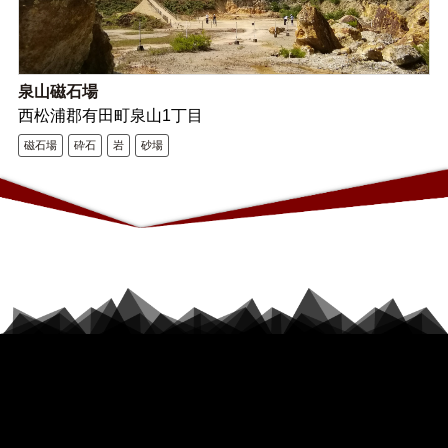
泉山磁石場
西松浦郡有田町泉山1丁目
磁石場
砕石
岩
砂場