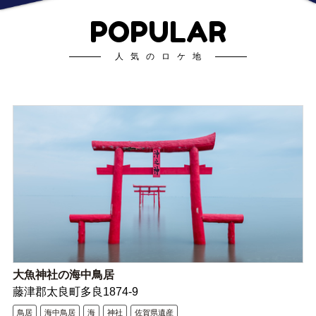
POPULAR
人気のロケ地
大魚神社の海中鳥居
藤津郡太良町多良1874-9
鳥居
海中鳥居
海
神社
佐賀県遺産