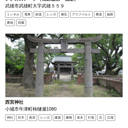
武雄市武雄町大字武雄５５９
トンネル
電車
鉄道
レンガ
煉瓦
アスファルト
農道
線路
農地
田園
西宮神社
小城市牛津町柿樋瀬1080
神社
巨木
鳥居
レンガ
建築
建物
老木
灯篭
石
広場