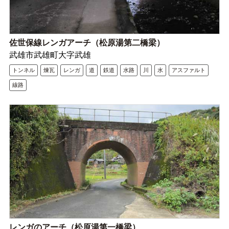
佐世保線レンガアーチ（松原湯第二橋梁）
武雄市武雄町大字武雄
トンネル
煉瓦
レンガ
道
鉄道
水路
川
水
アスファルト
線路
レンガのアーチ（松原湯第一橋梁）