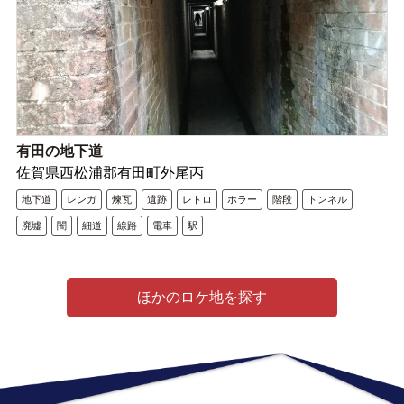
有田の地下道
佐賀県西松浦郡有田町外尾丙
地下道
レンガ
煉瓦
遺跡
レトロ
ホラー
階段
トンネル
廃墟
闇
細道
線路
電車
駅
ほかのロケ地を探す