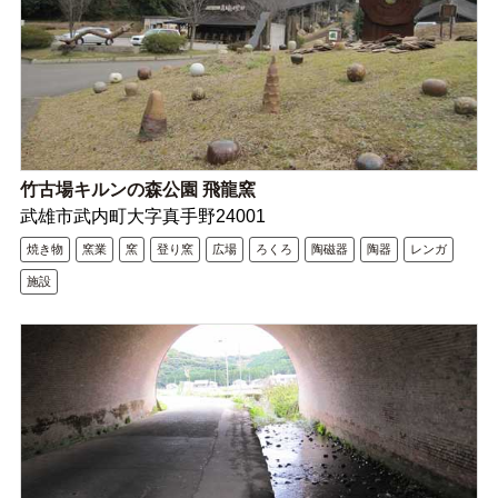
竹古場キルンの森公園 飛龍窯
武雄市武内町大字真手野24001
焼き物
窯業
窯
登り窯
広場
ろくろ
陶磁器
陶器
レンガ
施設