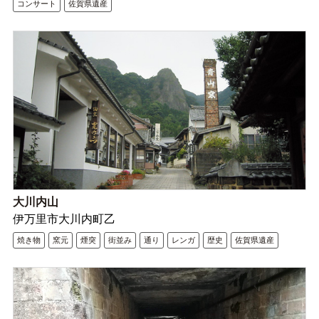
コンサート
佐賀県遺産
大川内山
伊万里市大川内町乙
焼き物
窯元
煙突
街並み
通り
レンガ
歴史
佐賀県遺産