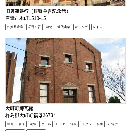
旧唐津銀行（辰野金吾記念館）
唐津市本町1513-15
佐賀県遺産
辰野金吾
建物
近代建築
赤レンガ
レトロ
大町町煉瓦館
杵島郡大町町福母26734
煉瓦
倉庫
電気
ホール
レンガ
洋風
モダン
廃墟
変電所