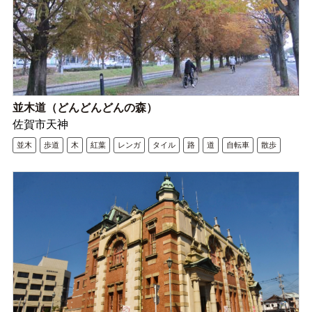
並木道（どんどんどんの森）
佐賀市天神
並木
歩道
木
紅葉
レンガ
タイル
路
道
自転車
散歩