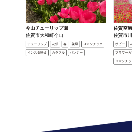
今山チューリップ園
佐賀空
佐賀市大和町今山
佐賀市
チューリップ
花畑
春
花壇
ロマンチック
ポピー
インスタ映え
カラフル
パンジー
フラワーガ
ロマンチッ