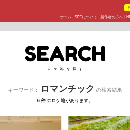
ホーム
SFCについて
製作者の方へ
N
SEARCH
ロケ地を探す
ロマンチック
キーワード：
の検索結果
6 件
のロケ地があります。