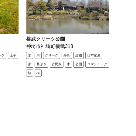
横武クリーク公園
神埼市神埼町横武318
ック
土手
水
川
クリーク
茅葺
建物
日本家屋
家
藁ぶき
古民家
木
公園
ロマンチック
桜
橋