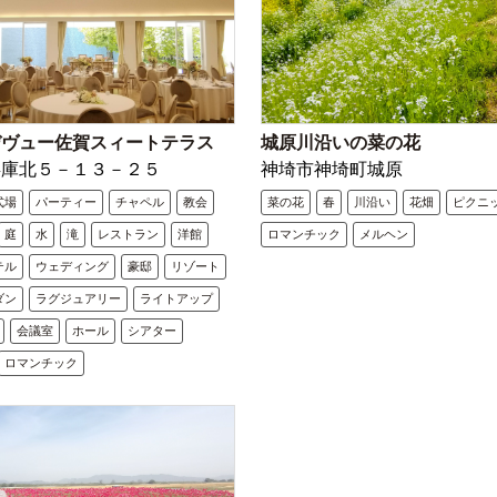
デヴュー佐賀スィートテラス
城原川沿いの菜の花
兵庫北５－１３－２５
神埼市神埼町城原
式場
パーティー
チャペル
教会
菜の花
春
川沿い
花畑
ピクニ
庭
水
滝
レストラン
洋館
ロマンチック
メルヘン
テル
ウェディング
豪邸
リゾート
ダン
ラグジュアリー
ライトアップ
会議室
ホール
シアター
ロマンチック