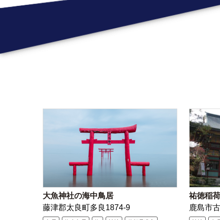
大魚神社の海中鳥居
祐徳稲
藤津郡太良町多良1874-9
鹿島市