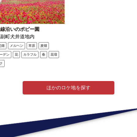
港線沿いのポピー園
川副町犬井道地内
花畑
メルヘン
草原
麦畑
ーデン
花
カラフル
春
花壇
ク
ほかのロケ地を探す