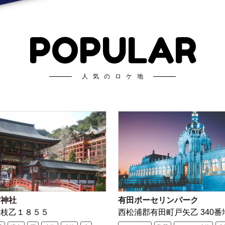
POPULAR
人気のロケ地
荷神社
有田ポーセリンパーク
古枝乙１８５５
西松浦郡有田町戸矢乙 340番