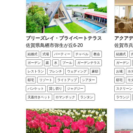
ブリーズレイ・プライベートテラス
アクア
佐賀県鳥栖市弥生が丘6-20
佐賀市
結婚式
式場
パーティー
チャペル
教会
結婚式
ガーデン
庭
水
プール
ガーデンテラス
ガーデン
レストラン
フレンチ
ウェディング
豪邸
お城
ホ
邸宅
リゾート
ライトアップ
シアター
邸宅
モ
バンケット
貸し切り
ジャグジー
スクリーン
天蓋付きベット
ロマンチック
ランタン
ラウンジ