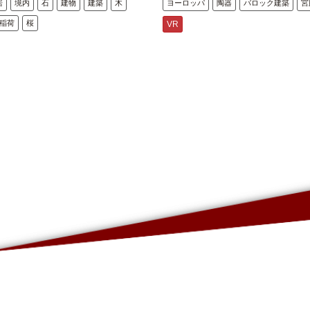
居
境内
石
建物
建築
木
ヨーロッパ
陶器
バロック建築
宮
稲荷
桜
VR