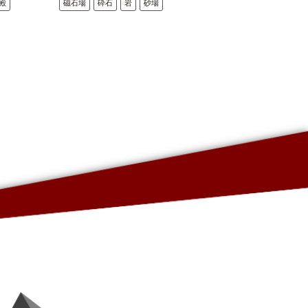
殿
磁石場
砕石
岩
砂場