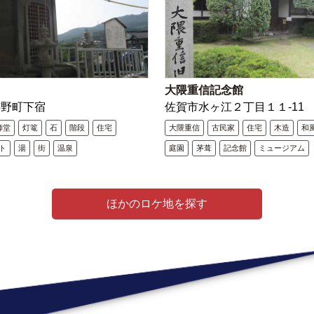
大隈重信記念館
嬉野町下宿
佐賀市水ヶ江２丁目１１-11
師堂
灯篭
石
階段
住宅
大隈重信
古民家
住宅
木造
和
ト
湯
街
温泉
庭園
茅葺
記念館
ミュージアム
ほかのロケ地を探す