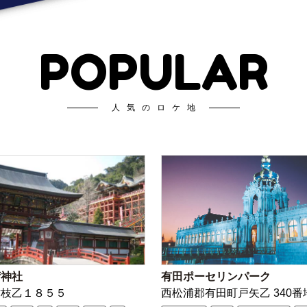
POPULAR
人気のロケ地
荷神社
有田ポーセリンパーク
古枝乙１８５５
西松浦郡有田町戸矢乙 340番