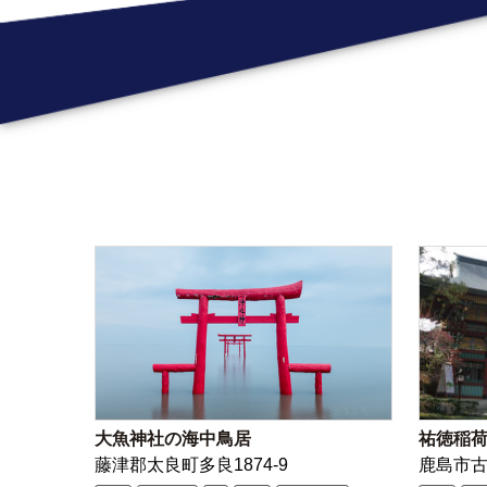
大魚神社の海中鳥居
祐徳稲
藤津郡太良町多良1874-9
鹿島市