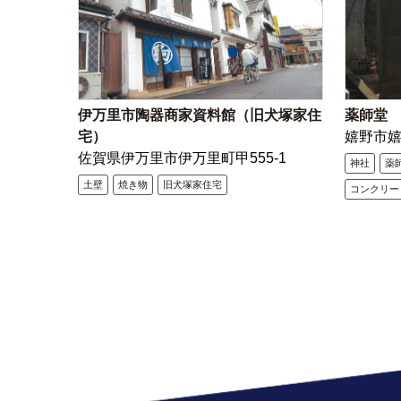
伊万里市陶器商家資料館（旧犬塚家住
薬師堂
宅）
嬉野市
佐賀県伊万里市伊万里町甲555-1
神社
薬
土壁
焼き物
旧犬塚家住宅
コンクリー