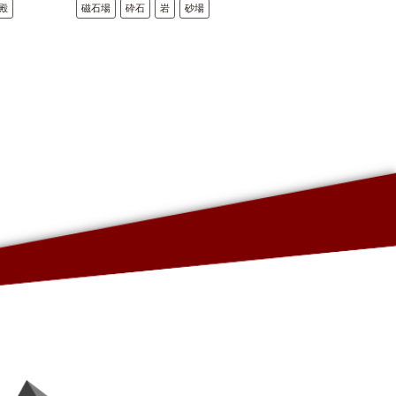
殿
磁石場
砕石
岩
砂場