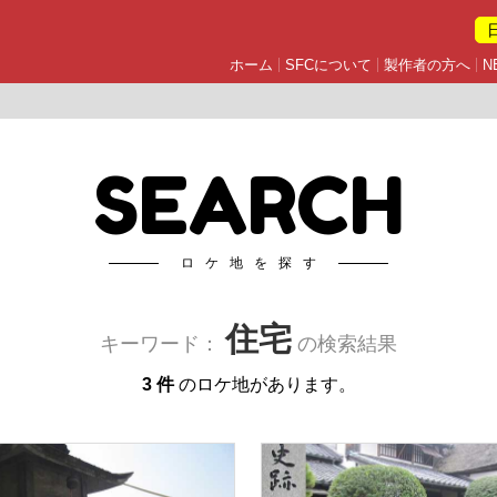
ホーム
SFCについて
製作者の方へ
N
SEARCH
ロケ地を探す
住宅
キーワード：
の検索結果
3 件
のロケ地があります。