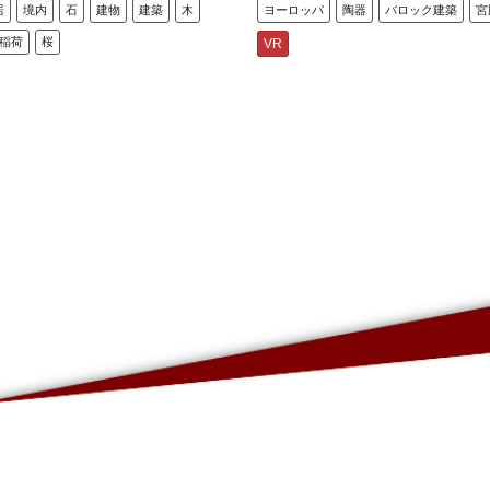
居
境内
石
建物
建築
木
ヨーロッパ
陶器
バロック建築
宮
稲荷
桜
VR