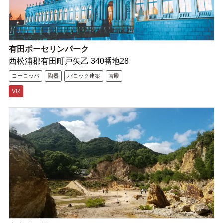
有田ポーセリンパーク
西松浦郡有田町戸矢乙 340番地28
ヨーロッパ
陶器
バロック建築
宮殿
VR