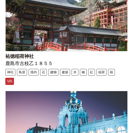
祐徳稲荷神社
鹿島市古枝乙１８５５
神社
鳥居
境内
石
建物
建築
木
橋
紅
稲荷
桜
VR