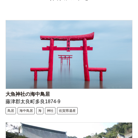
大魚神社の海中鳥居
藤津郡太良町多良1874-9
鳥居
海中鳥居
海
神社
佐賀県遺産