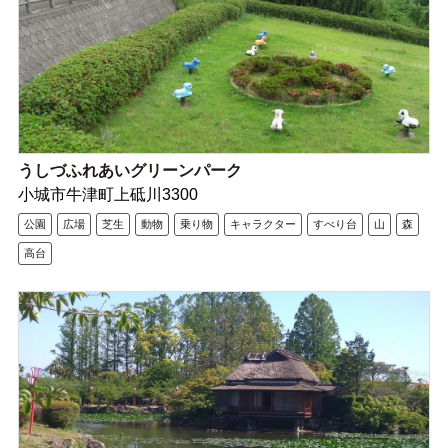
うしづふれあいグリーンパーク
小城市牛津町上砥川3300
公園
広場
芝生
動物
乗り物
キャラクター
すべり台
山
森
高台