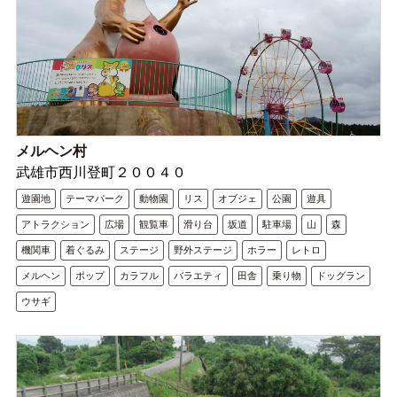
メルヘン村
武雄市西川登町２００４０
遊園地
テーマパーク
動物園
リス
オブジェ
公園
遊具
アトラクション
広場
観覧車
滑り台
坂道
駐車場
山
森
機関車
着ぐるみ
ステージ
野外ステージ
ホラー
レトロ
メルヘン
ポップ
カラフル
バラエティ
田舎
乗り物
ドッグラン
ウサギ