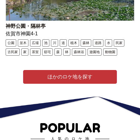
神野公園・隔林亭
佐賀市神園4-1
公園
並木
広場
池
川
道
植木
森林
道路
水
民家
古民家
家
茶室
邸宅
森
林
森林浴
遊園地
動物園
ほかのロケ地を探す
POPULAR
人気のロケ地