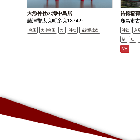
大魚神社の海中鳥居
祐徳稲
藤津郡太良町多良1874-9
鹿島市
鳥居
海中鳥居
海
神社
佐賀県遺産
神社
鳥
橋
紅
VR