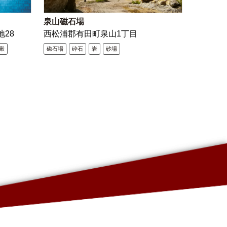
泉山磁石場
地28
西松浦郡有田町泉山1丁目
殿
磁石場
砕石
岩
砂場