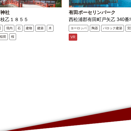
荷神社
有田ポーセリンパーク
古枝乙１８５５
西松浦郡有田町戸矢乙 340番
居
境内
石
建物
建築
木
ヨーロッパ
陶器
バロック建築
宮
稲荷
桜
VR