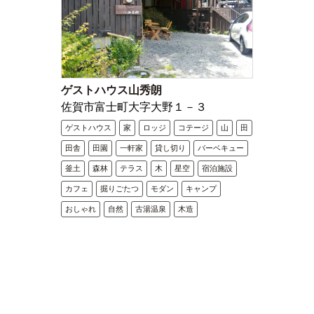
ゲストハウス山秀朗
佐賀市富士町大字大野１－３
ゲストハウス
家
ロッジ
コテージ
山
田
田舎
田園
一軒家
貸し切り
バーベキュー
釜土
森林
テラス
木
星空
宿泊施設
カフェ
掘りごたつ
モダン
キャンプ
おしゃれ
自然
古湯温泉
木造