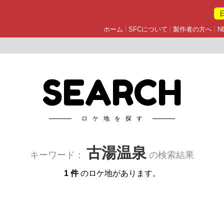
ホーム
SFCについて
製作者の方へ
N
SEARCH
ロケ地を探す
古湯温泉
キーワード：
の検索結果
1 件
のロケ地があります。