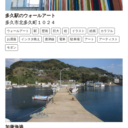
多久駅のウォールアート
多久市北多久町１０２４
ウォールアート
駅
壁画
巨大
絵
イラスト
絵画
カラフル
お洒落
インスタ映え
唐津線
電車
駐車場
アート
アーティスト
モダン
加唐漁港