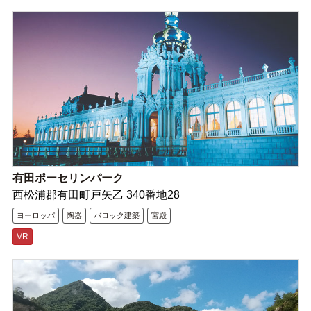
有田ポーセリンパーク
西松浦郡有田町戸矢乙 340番地28
ヨーロッパ
陶器
バロック建築
宮殿
VR