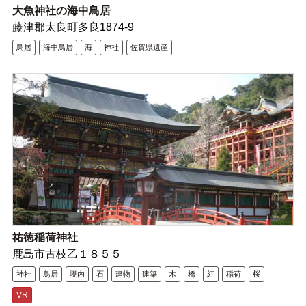
大魚神社の海中鳥居
藤津郡太良町多良1874-9
鳥居
海中鳥居
海
神社
佐賀県遺産
祐徳稲荷神社
鹿島市古枝乙１８５５
神社
鳥居
境内
石
建物
建築
木
橋
紅
稲荷
桜
VR