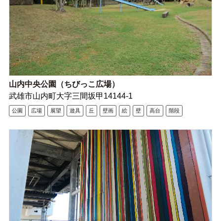
山内中央公園（ちびっこ広場）
武雄市山内町大字三間坂甲14144-1
公園
広場
展望
遊具
丘
壁画
絵
壁
高台
階段