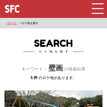
› ホーム
› ロケ地を探す
SEARCH
ロケ地を探す
壁画
キーワード：
の検索結果
5 件
のロケ地があります。