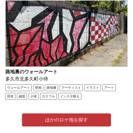
路地裏のウォールアート
多久市北多久町小侍
ウォールアート
壁画
路地裏
アーティスト
イラスト
アート
田舎
細道
小道
カラフル
インスタ映え
ほかのロケ地を探す