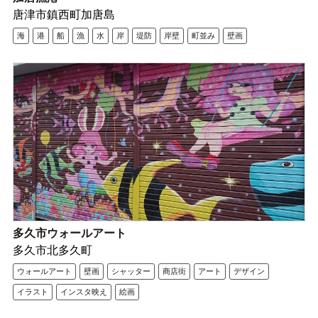
唐津市鎮西町加唐島
海
港
船
漁
水
岸
堤防
岸壁
町並み
壁画
多久市ウォールアート
多久市北多久町
ウォールアート
壁画
シャッター
商店街
アート
デザイン
イラスト
インスタ映え
絵画