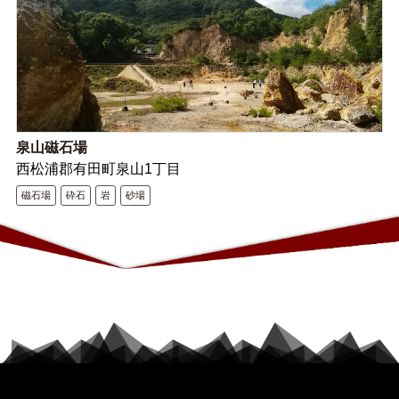
泉山磁石場
西松浦郡有田町泉山1丁目
磁石場
砕石
岩
砂場