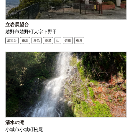
立岩展望台
嬉野市嬉野町大字下野甲
展望台
茶畑
景色
絶景
山
俯瞰
夜景
清水の滝
小城市小城町松尾