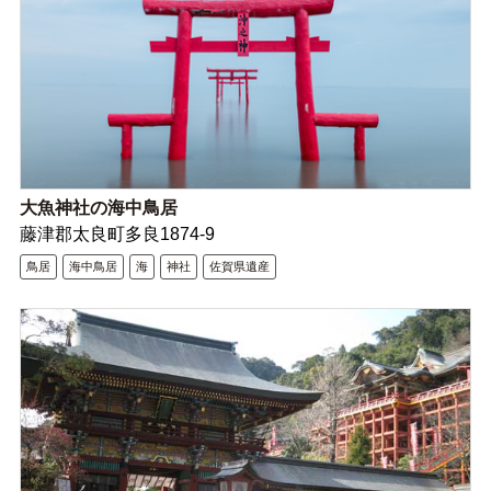
大魚神社の海中鳥居
藤津郡太良町多良1874-9
鳥居
海中鳥居
海
神社
佐賀県遺産