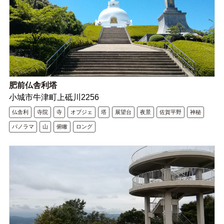
肥前仏舎利塔
小城市牛津町上砥川2256
仏舎利
寺院
寺
オブジェ
塔
展望台
夜景
佐賀平野
神秘
パノラマ
山
俯瞰
ロング