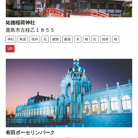
祐徳稲荷神社
鹿島市古枝乙１８５５
神社
鳥居
境内
石
建物
建築
木
橋
紅
稲荷
桜
VR
有田ポーセリンパーク