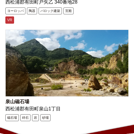
西松浦郡有田町戸矢乙 340番地28
ヨーロッパ
陶器
バロック建築
宮殿
VR
泉山磁石場
西松浦郡有田町泉山1丁目
磁石場
砕石
岩
砂場