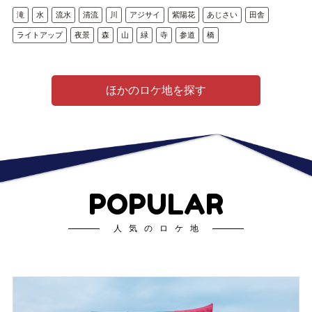
滝
水
流水
清流
川
アジサイ
紫陽花
あじさい
田舎
ライトアップ
夜景
森
山
緑
寺
参道
橋
ほかのロケ地を探す
POPULAR
人気のロケ地