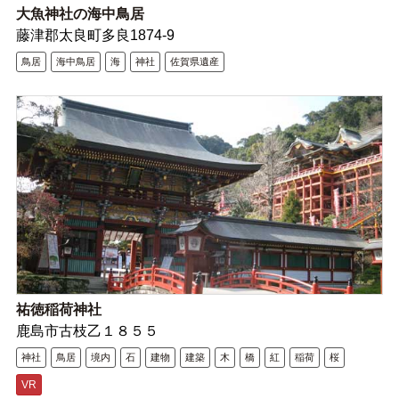
大魚神社の海中鳥居
藤津郡太良町多良1874-9
鳥居
海中鳥居
海
神社
佐賀県遺産
祐徳稲荷神社
鹿島市古枝乙１８５５
神社
鳥居
境内
石
建物
建築
木
橋
紅
稲荷
桜
VR