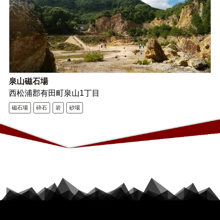
泉山磁石場
西松浦郡有田町泉山1丁目
磁石場
砕石
岩
砂場