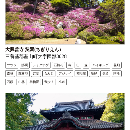
大興善寺 契園(ちぎりえん）
三養基郡基山町大字園部3628
ツツジ
躑躅
シャクナゲ
石楠花
寺
山
森
ハイキング
花畑
森林
森林浴
紅葉
もみじ
アジサイ
紫陽花
新緑
参道
階段
石段
山林
植物園
遊歩道
小道