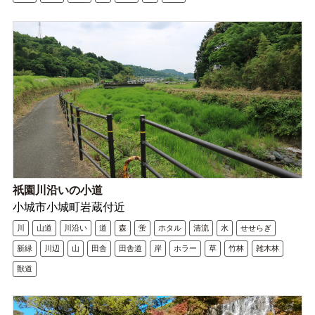
祇園川沿いの小道
小城市小城町岩蔵付近
川
山道
川沿い
道
森
蛍
ホタル
清流
水
せせらぎ
新緑
川辺
山
田舎
田舎道
岸
ホラー
草
竹林
雑木林
獣道