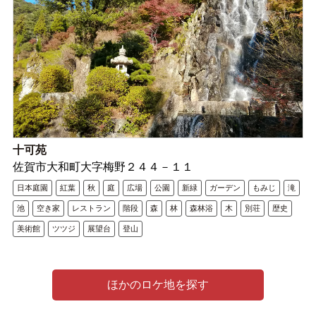
十可苑
佐賀市大和町大字梅野２４４－１１
日本庭園
紅葉
秋
庭
広場
公園
新緑
ガーデン
もみじ
滝
池
空き家
レストラン
階段
森
林
森林浴
木
別荘
歴史
美術館
ツツジ
展望台
登山
ほかのロケ地を探す