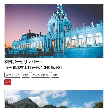
有田ポーセリンパーク
西松浦郡有田町戸矢乙 340番地28
ヨーロッパ
陶器
バロック建築
宮殿
VR