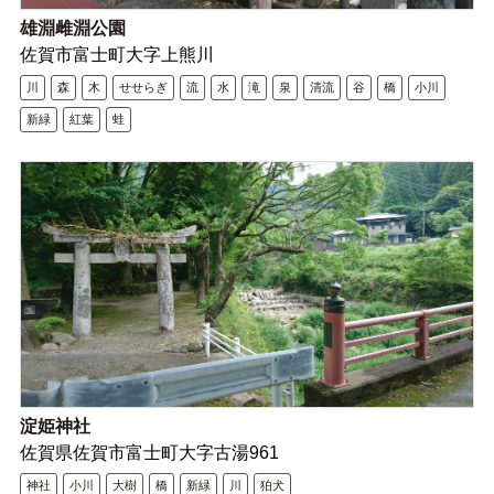
雄淵雌淵公園
佐賀市富士町大字上熊川
川
森
木
せせらぎ
流
水
滝
泉
清流
谷
橋
小川
新緑
紅葉
蛙
淀姫神社
佐賀県佐賀市富士町大字古湯961
神社
小川
大樹
橋
新緑
川
狛犬