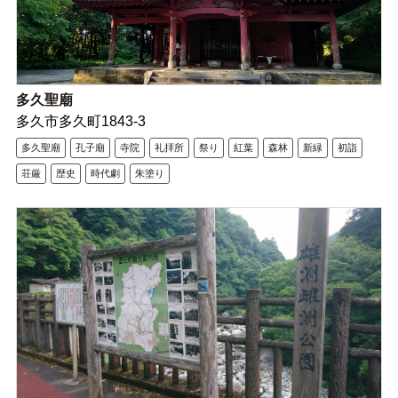
多久聖廟
多久市多久町1843‐3
多久聖廟
孔子廟
寺院
礼拝所
祭り
紅葉
森林
新緑
初詣
荘厳
歴史
時代劇
朱塗り