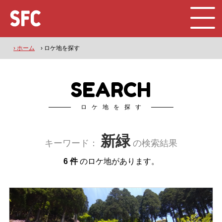
› ホーム
› ロケ地を探す
SEARCH
ロケ地を探す
新緑
キーワード：
の検索結果
6 件
のロケ地があります。