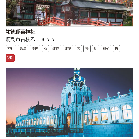
祐徳稲荷神社
鹿島市古枝乙１８５５
神社
鳥居
境内
石
建物
建築
木
橋
紅
稲荷
桜
VR