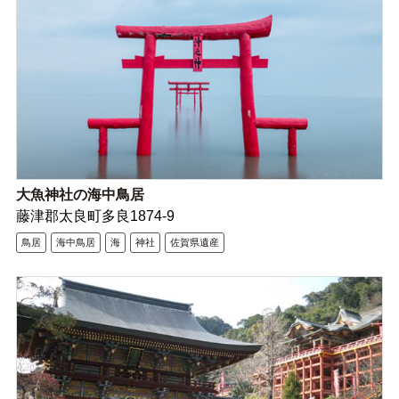
大魚神社の海中鳥居
藤津郡太良町多良1874-9
鳥居
海中鳥居
海
神社
佐賀県遺産