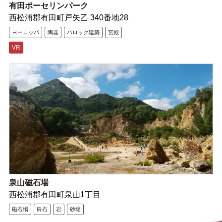
有田ポーセリンパーク
西松浦郡有田町戸矢乙 340番地28
ヨーロッパ
陶器
バロック建築
宮殿
VR
泉山磁石場
西松浦郡有田町泉山1丁目
磁石場
砕石
岩
砂場