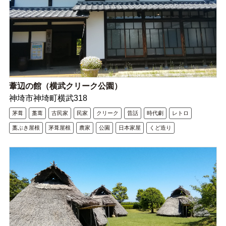
葦辺の館（横武クリーク公園）
神埼市神埼町横武318
茅葺
藁葺
古民家
民家
クリーク
昔話
時代劇
レトロ
藁ぶき屋根
茅葺屋根
農家
公園
日本家屋
くど造り