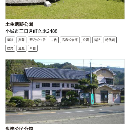
土生遺跡公園
小城市三日月町久米2488
遺跡
藁葺
竪穴式住居
古代
高床式倉庫
公園
昔話
時代劇
歴史
遺産
草原
浪瀬公民分館