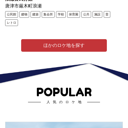
唐津市厳木町浪瀬
公民館
建物
建築
集会所
学校
保育園
公共
施設
昔
レトロ
ほかのロケ地を探す
POPULAR
人気のロケ地