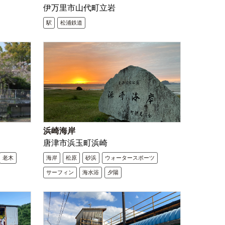
伊万里市山代町立岩
駅
松浦鉄道
浜崎海岸
唐津市浜玉町浜崎
老木
海岸
松原
砂浜
ウォータースポーツ
サーフィン
海水浴
夕陽