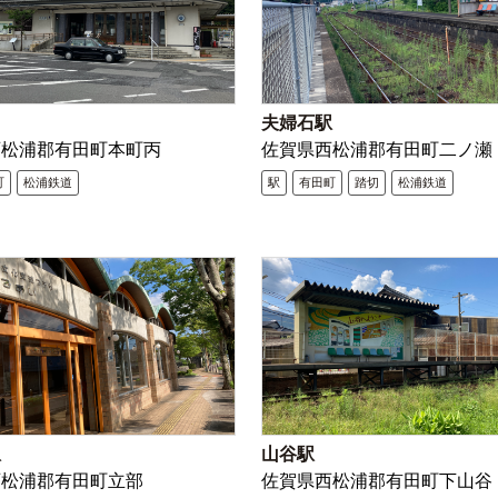
夫婦石駅
西松浦郡有田町本町丙
佐賀県西松浦郡有田町二ノ瀬
町
松浦鉄道
駅
有田町
踏切
松浦鉄道
駅
山谷駅
西松浦郡有田町立部
佐賀県西松浦郡有田町下山谷