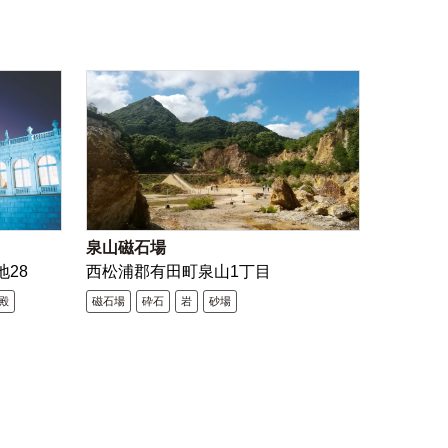
泉山磁石場
地28
西松浦郡有田町泉山1丁目
殿
磁石場
砕石
岩
砂場