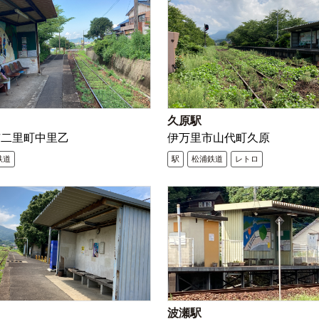
久原駅
市二里町中里乙
伊万里市山代町久原
鉄道
駅
松浦鉄道
レトロ
波瀬駅