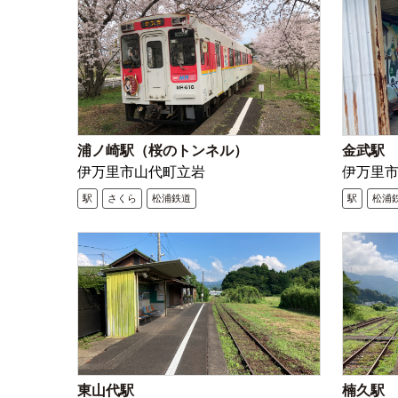
浦ノ崎駅（桜のトンネル）
金武駅
伊万里市山代町立岩
伊万里
駅
さくら
松浦鉄道
駅
松浦
東山代駅
楠久駅