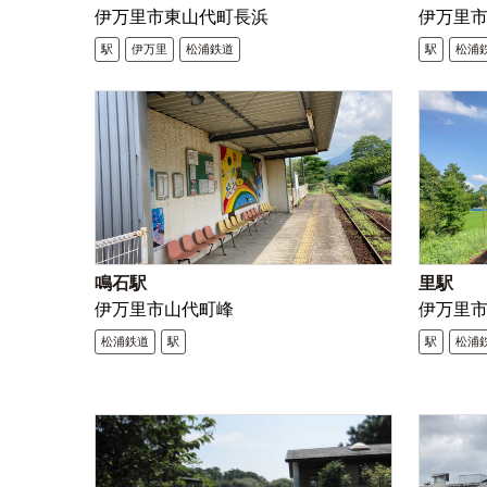
伊万里市東山代町長浜
伊万里
駅
伊万里
松浦鉄道
駅
松浦
鳴石駅
里駅
伊万里市山代町峰
伊万里
松浦鉄道
駅
駅
松浦