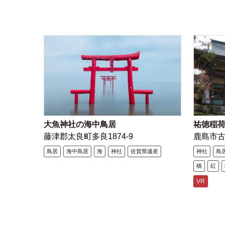
大魚神社の海中鳥居
祐徳稲
藤津郡太良町多良1874-9
鹿島市
鳥居
海中鳥居
海
神社
佐賀県遺産
神社
鳥
橋
紅
VR