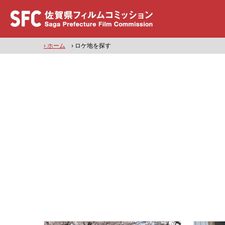
› ホーム
› ロケ地を探す