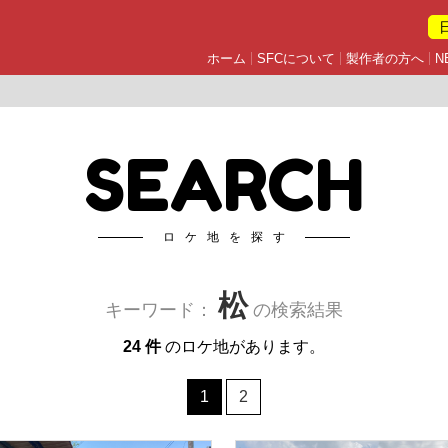
ホーム
SFCについて
製作者の方へ
N
SEARCH
ロケ地を探す
松
キーワード：
の検索結果
24 件
のロケ地があります。
1
2