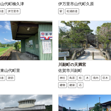
市山代町楠久津
伊万里市山代町久原
鉄道
伊万里市
駅
松浦鉄道
川副町の天満宮
市東山代町里
佐賀市川副町
鉄道
踏切
神社
鳥居
松
木
境内
巨木
建物
建築
石