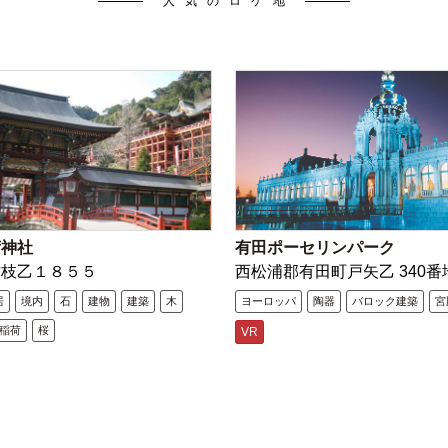
人気のロケ地
荷神社
有田ポーセリンパーク
古枝乙１８５５
西松浦郡有田町戸矢乙 340番
居
境内
石
建物
建築
木
ヨーロッパ
陶器
バロック建築
宮
稲荷
桜
VR