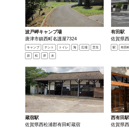
波戸岬キャンプ場
有田駅
唐津市鎮西町名護屋7324
佐賀県
キャンプ
テント
トイレ
海
広場
芝生
駅
有田
岩
松
岸
水
蔵宿駅
西有田
佐賀県西松浦郡有田町蔵宿
佐賀県