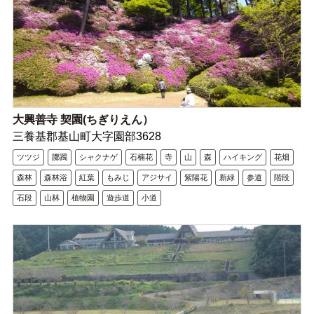
大興善寺 契園(ちぎりえん）
三養基郡基山町大字園部3628
ツツジ
躑躅
シャクナゲ
石楠花
寺
山
森
ハイキング
花畑
森林
森林浴
紅葉
もみじ
アジサイ
紫陽花
新緑
参道
階段
石段
山林
植物園
遊歩道
小道