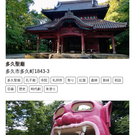
多久聖廟
多久市多久町1843‐3
多久聖廟
孔子廟
寺院
礼拝所
祭り
紅葉
森林
新緑
初詣
荘厳
歴史
時代劇
朱塗り