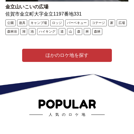
金立山いこいの広場
佐賀市金立町大字金立1197番地331
公園
遊具
キャンプ場
ロッジ
バーベキュー
コテージ
家
広場
森林浴
湖
池
ハイキング
道
山
森
林
森林
ほかのロケ地を探す
POPULAR
人気のロケ地