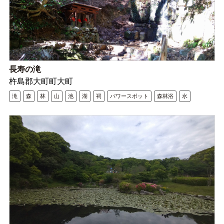
長寿の滝
杵島郡大町町大町
滝
森
林
山
池
湖
祠
パワースポット
森林浴
水