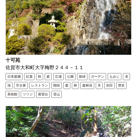
十可苑
佐賀市大和町大字梅野２４４－１１
日本庭園
紅葉
秋
庭
広場
公園
新緑
ガーデン
もみじ
滝
池
空き家
レストラン
階段
森
林
森林浴
木
別荘
歴史
美術館
ツツジ
展望台
登山