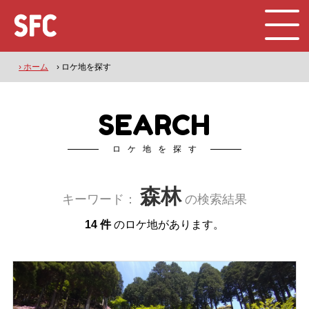
› ホーム
› ロケ地を探す
SEARCH
ロケ地を探す
森林
キーワード：
の検索結果
14 件
のロケ地があります。