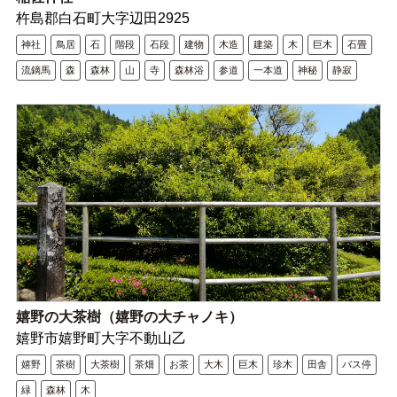
杵島郡白石町大字辺田2925
神社
鳥居
石
階段
石段
建物
木造
建築
木
巨木
石畳
流鏑馬
森
森林
山
寺
森林浴
参道
一本道
神秘
静寂
嬉野の大茶樹（嬉野の大チャノキ）
嬉野市嬉野町大字不動山乙
嬉野
茶樹
大茶樹
茶畑
お茶
大木
巨木
珍木
田舎
バス停
緑
森林
木