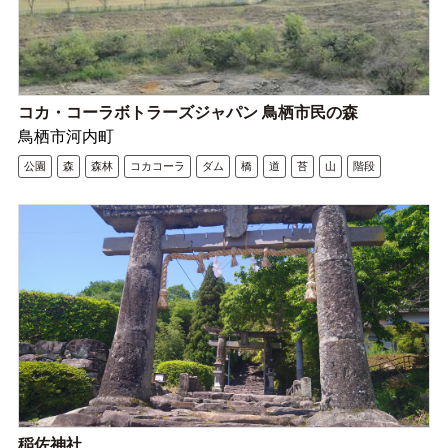
コカ・コーラボトラーズジャパン 鳥栖市民の森
鳥栖市河内町
公園
森
森林
コカコーラ
ダム
橋
道
苔
山
階段
稲佐神社