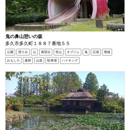
鬼の鼻山憩いの森
多久市多久町１８８７番地５５
公園
滑り台
山
展望台
登山
オブジェ
鬼
広場
廃墟
おもしろ
森林
山道
駐車場
ハイキング