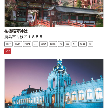
祐徳稲荷神社
鹿島市古枝乙１８５５
神社
鳥居
境内
石
建物
建築
木
橋
紅
稲荷
桜
VR