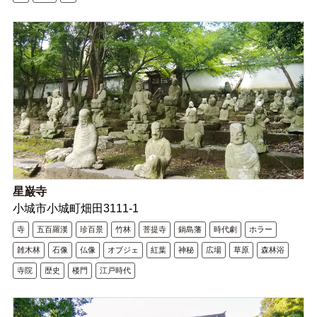
星巌寺
小城市小城町畑田3111‐1
寺
五百羅漢
珍百景
竹林
菩提寺
鍋島藩
時代劇
ホラー
雑木林
石像
仏像
オブジェ
紅葉
神秘
広場
草原
森林浴
寺院
歴史
楼門
江戸時代