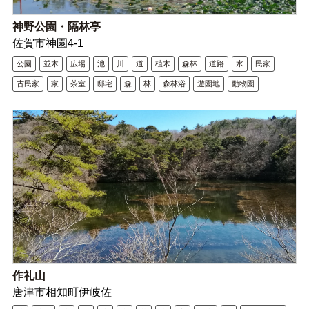
神野公園・隔林亭
佐賀市神園4-1
公園
並木
広場
池
川
道
植木
森林
道路
水
民家
古民家
家
茶室
邸宅
森
林
森林浴
遊園地
動物園
作礼山
唐津市相知町伊岐佐