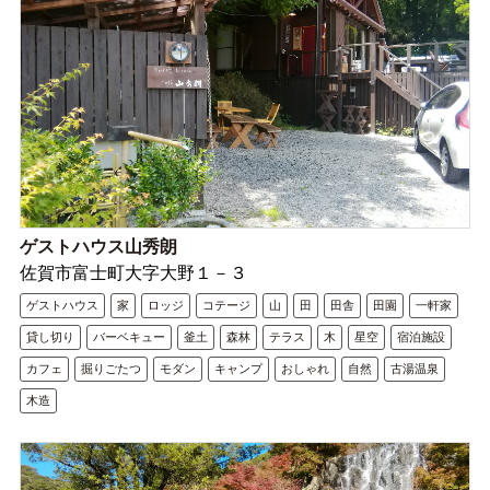
ゲストハウス山秀朗
佐賀市富士町大字大野１－３
ゲストハウス
家
ロッジ
コテージ
山
田
田舎
田園
一軒家
貸し切り
バーベキュー
釜土
森林
テラス
木
星空
宿泊施設
カフェ
掘りごたつ
モダン
キャンプ
おしゃれ
自然
古湯温泉
木造