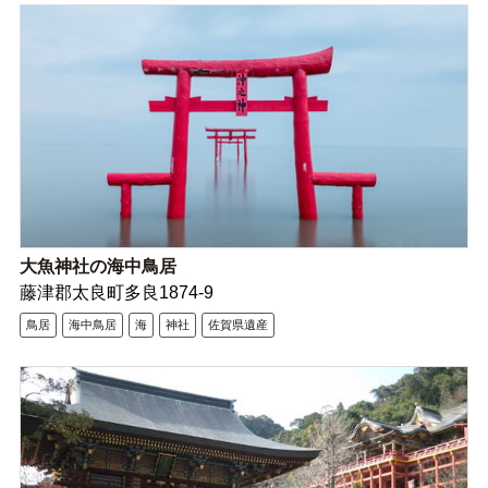
大魚神社の海中鳥居
藤津郡太良町多良1874-9
鳥居
海中鳥居
海
神社
佐賀県遺産