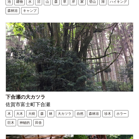
池
建物
水
沼
山
森
草
岸
家
登山
湖
ハイキング
森林浴
キャンプ
下合瀬の大カツラ
佐賀市富士町下合瀬
木
大木
大樹
森
林
大カツラ
自然
森林浴
珍木
ホラー
巨木
神秘的
田舎