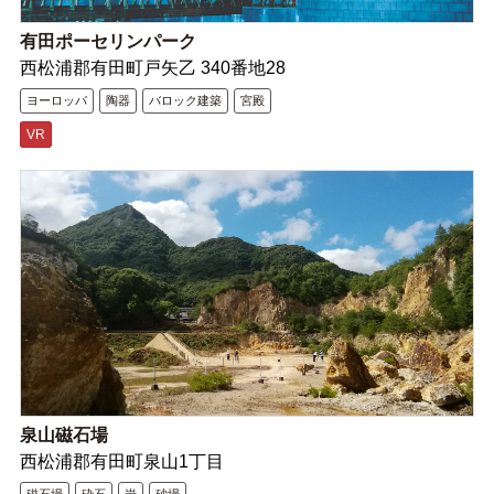
有田ポーセリンパーク
西松浦郡有田町戸矢乙 340番地28
ヨーロッパ
陶器
バロック建築
宮殿
VR
泉山磁石場
西松浦郡有田町泉山1丁目
磁石場
砕石
岩
砂場