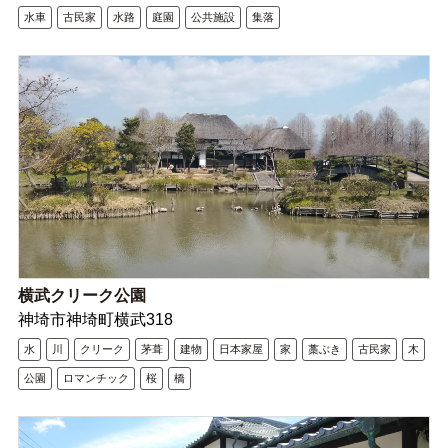
水車
古民家
水路
庭園
公共施設
集落
横武クリーク公園
神埼市神埼町横武318
水
川
クリーク
茅葺
建物
日本家屋
家
藁ぶき
古民家
木
公園
ロマンチック
桜
橋