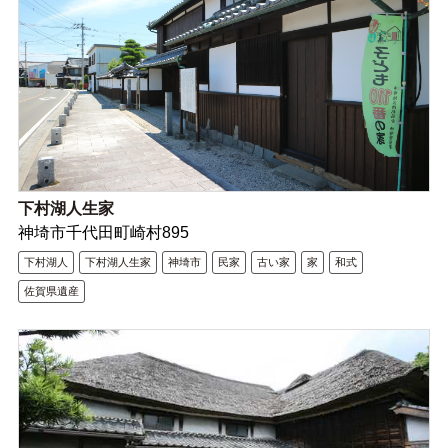
下村湖人生家
神埼市千代田町崎村895
下村湖人
下村湖人生家
神埼市
民家
古い家
家
和式
佐賀県遺産