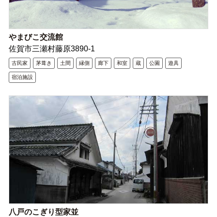
やまびこ交流館
佐賀市三瀬村藤原3890-1
古民家
茅葺き
土間
縁側
廊下
和室
蔵
公園
遊具
宿泊施設
八戸のこぎり型家並