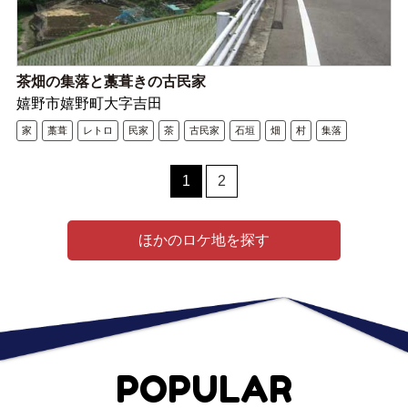
茶畑の集落と藁葺きの古民家
嬉野市嬉野町大字吉田
家
藁葺
レトロ
民家
茶
古民家
石垣
畑
村
集落
1
2
ほかのロケ地を探す
POPULAR