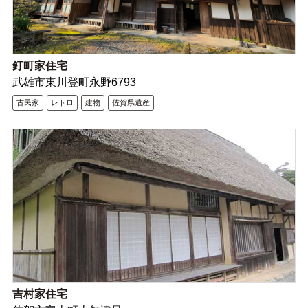
釘町家住宅
武雄市東川登町永野6793
古民家
レトロ
建物
佐賀県遺産
吉村家住宅