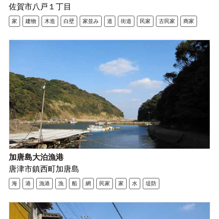
佐賀市八戸１丁目
家
建物
木造
白壁
家並み
道
街道
民家
古民家
商家
加唐島大泊漁港
唐津市鎮西町加唐島
海
港
漁港
漁
船
網
民家
家
水
堤防