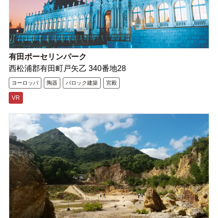
有田ポーセリンパーク
西松浦郡有田町戸矢乙 340番地28
ヨーロッパ
陶器
バロック建築
宮殿
VR