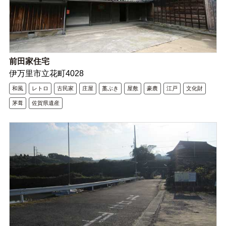
前田家住宅
伊万里市立花町4028
和風
レトロ
古民家
庄屋
藁ぶき
屋敷
豪農
江戸
文化財
茅葺
佐賀県遺産