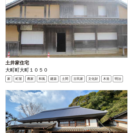
土井家住宅
大町町大町１０５０
家
町屋
農家
和風
建築
土間
古民家
文化財
木造
明治