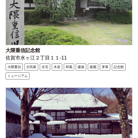
大隈重信記念館
佐賀市水ヶ江２丁目１１-11
大隈重信
古民家
住宅
木造
和風
建築
庭園
茅葺
記念館
ミュージアム