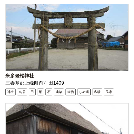
米多老松神社
三養基郡上峰町前牟田1409
神社
鳥居
田
畑
石
建築
建物
しめ縄
広場
民家