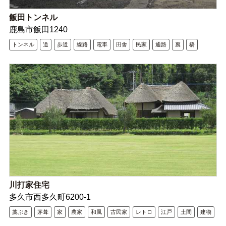
飯田トンネル
鹿島市飯田1240
トンネル
道
歩道
線路
電車
田舎
民家
通路
裏
橋
川打家住宅
多久市西多久町6200-1
藁ぶき
茅葺
家
農家
和風
古民家
レトロ
江戸
土間
建物