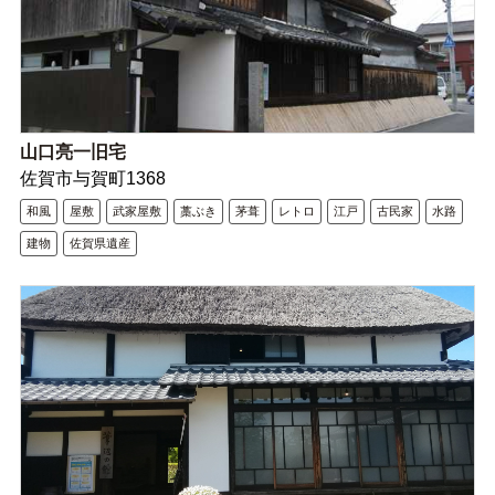
山口亮一旧宅
佐賀市与賀町1368
和風
屋敷
武家屋敷
藁ぶき
茅葺
レトロ
江戸
古民家
水路
建物
佐賀県遺産