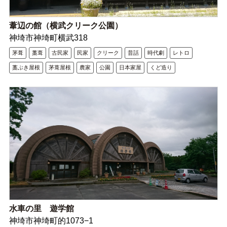
葦辺の館（横武クリーク公園）
神埼市神埼町横武318
茅葺
藁葺
古民家
民家
クリーク
昔話
時代劇
レトロ
藁ぶき屋根
茅葺屋根
農家
公園
日本家屋
くど造り
水車の里 遊学館
神埼市神埼町的1073−1