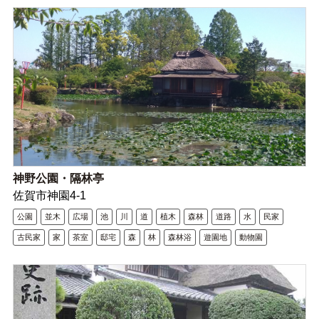
神野公園・隔林亭
佐賀市神園4-1
公園
並木
広場
池
川
道
植木
森林
道路
水
民家
古民家
家
茶室
邸宅
森
林
森林浴
遊園地
動物園