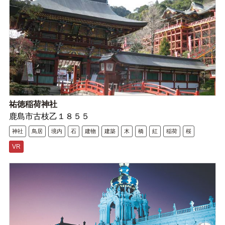
祐徳稲荷神社
鹿島市古枝乙１８５５
神社
鳥居
境内
石
建物
建築
木
橋
紅
稲荷
桜
VR