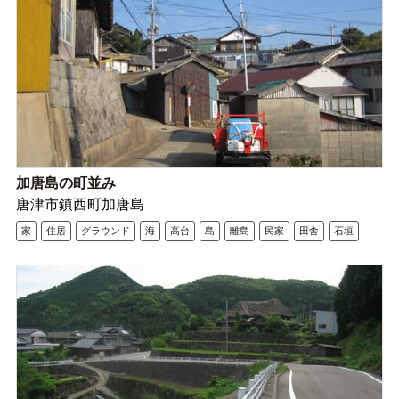
加唐島の町並み
唐津市鎮西町加唐島
家
住居
グラウンド
海
高台
島
離島
民家
田舎
石垣