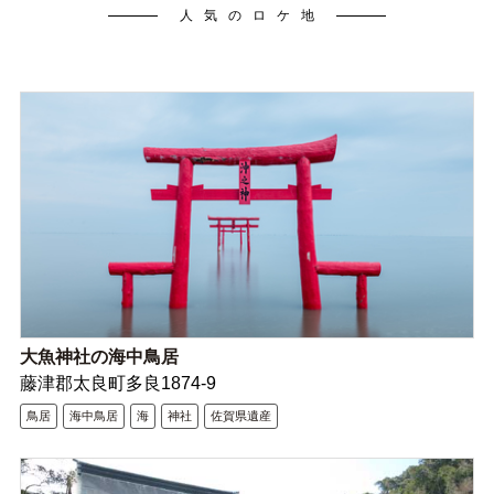
人気のロケ地
大魚神社の海中鳥居
藤津郡太良町多良1874-9
鳥居
海中鳥居
海
神社
佐賀県遺産