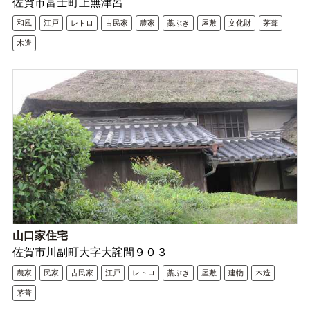
佐賀市富士町上無津呂
和風
江戸
レトロ
古民家
農家
藁ぶき
屋敷
文化財
茅葺
木造
山口家住宅
佐賀市川副町大字大詫間９０３
農家
民家
古民家
江戸
レトロ
藁ぶき
屋敷
建物
木造
茅葺