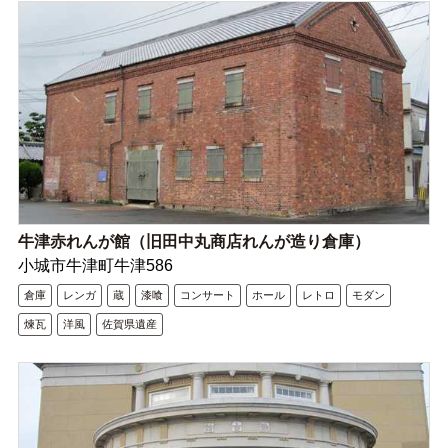
牛津赤れんが館（旧田中丸商店れんが造り倉庫）
小城市牛津町牛津586
倉庫
レンガ
蔵
漆喰
コンサート
ホール
レトロ
モダン
煉瓦
洋風
佐賀県遺産