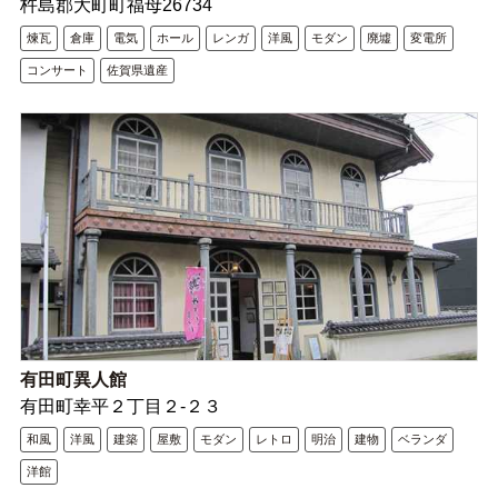
杵島郡大町町福母26734
煉瓦
倉庫
電気
ホール
レンガ
洋風
モダン
廃墟
変電所
コンサート
佐賀県遺産
有田町異人館
有田町幸平２丁目２-２３
和風
洋風
建築
屋敷
モダン
レトロ
明治
建物
ベランダ
洋館