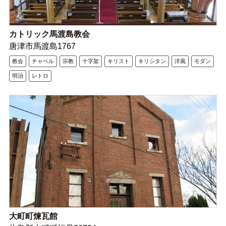
カトリック馬渡島教会
唐津市馬渡島1767
教会
チャペル
宗教
十字架
キリスト
キリシタン
洋風
モダン
明治
レトロ
大町町煉瓦館