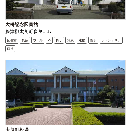
大橋記念図書館
藤津郡太良町多良1-17
図書館
集会
ホール
本
椅子
洋風
建物
階段
シャンデリア
西洋
太良町役場