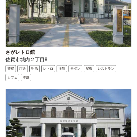
さがレトロ館
佐賀市城内２丁目8
警察
庁舎
明治
レトロ
洋館
モダン
屋敷
レストラン
カフェ
洋風