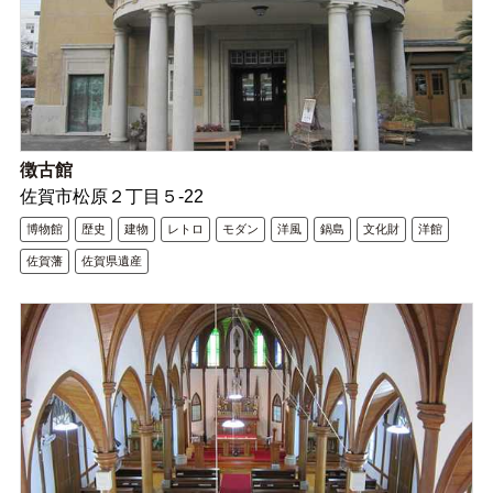
徴古館
佐賀市松原２丁目５-22
博物館
歴史
建物
レトロ
モダン
洋風
鍋島
文化財
洋館
佐賀藩
佐賀県遺産