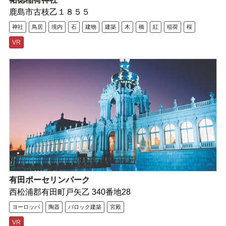
鹿島市古枝乙１８５５
神社
鳥居
境内
石
建物
建築
木
橋
紅
稲荷
桜
VR
有田ポーセリンパーク
西松浦郡有田町戸矢乙 340番地28
ヨーロッパ
陶器
バロック建築
宮殿
VR