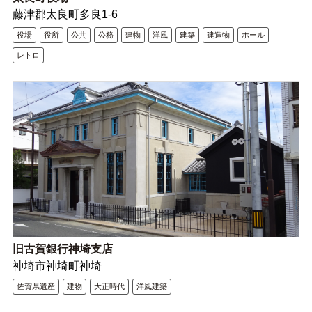
藤津郡太良町多良1-6
役場
役所
公共
公務
建物
洋風
建築
建造物
ホール
レトロ
旧古賀銀行神埼支店
神埼市神埼町神埼
佐賀県遺産
建物
大正時代
洋風建築