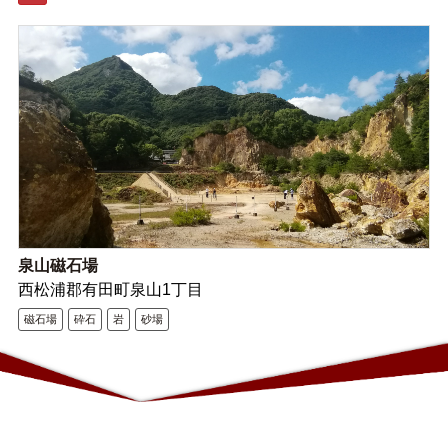
泉山磁石場
西松浦郡有田町泉山1丁目
磁石場
砕石
岩
砂場