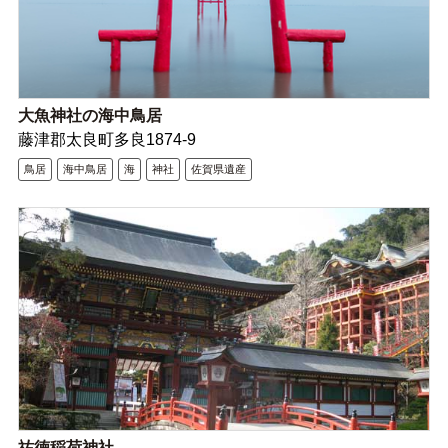
大魚神社の海中鳥居
藤津郡太良町多良1874-9
鳥居
海中鳥居
海
神社
佐賀県遺産
祐徳稲荷神社