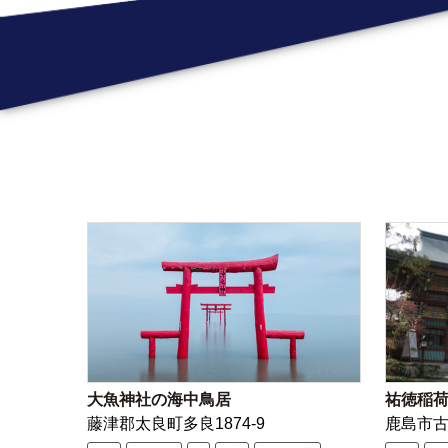
大魚神社の海中鳥居
祐徳稲
藤津郡太良町多良1874-9
鹿島市