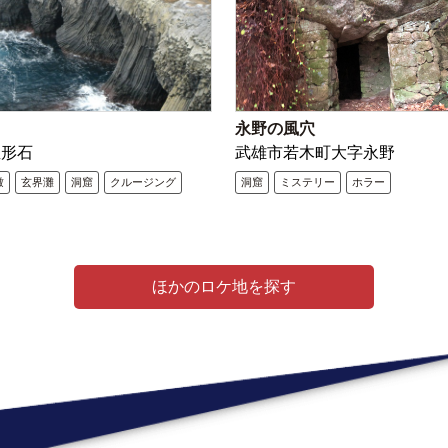
永野の風穴
屋形石
武雄市若木町大字永野
瞰
玄界灘
洞窟
クルージング
洞窟
ミステリー
ホラー
ほかのロケ地を探す