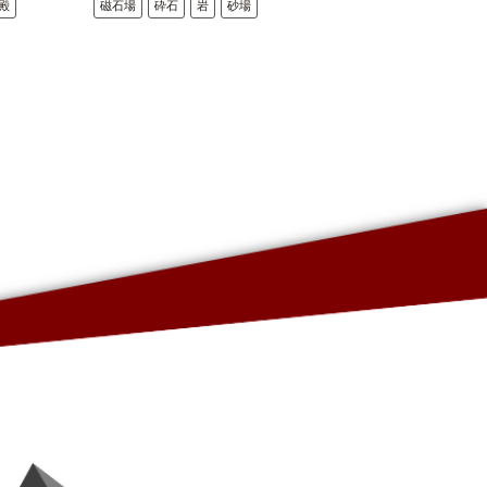
殿
磁石場
砕石
岩
砂場