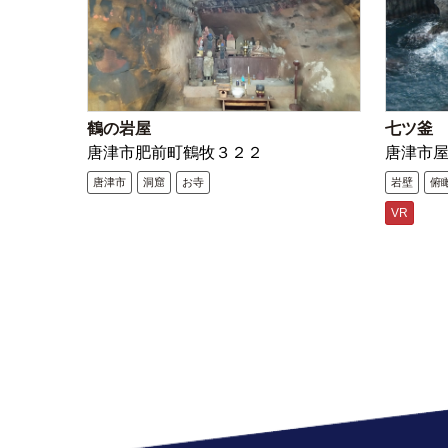
鶴の岩屋
七ツ釜
唐津市肥前町鶴牧３２２
唐津市
唐津市
洞窟
お寺
岩壁
俯
VR