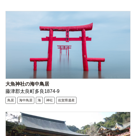
大魚神社の海中鳥居
藤津郡太良町多良1874-9
鳥居
海中鳥居
海
神社
佐賀県遺産