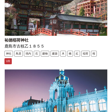
祐徳稲荷神社
鹿島市古枝乙１８５５
神社
鳥居
境内
石
建物
建築
木
橋
紅
稲荷
桜
VR