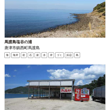
馬渡島塩谷の浦
唐津市鎮西町馬渡島
海
海岸
岩
石
崖
水
岸
ゴミ
浜辺
島