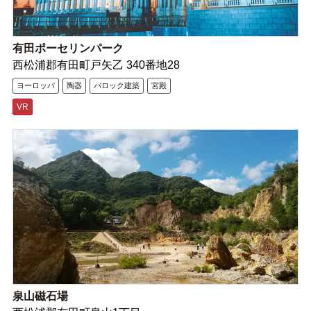
有田ポーセリンパーク
西松浦郡有田町戸矢乙 340番地28
ヨーロッパ
陶器
バロック建築
宮殿
VR
泉山磁石場