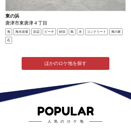
東の浜
唐津市東唐津４丁目
海
海水浴場
浜辺
ビーチ
砂浜
島
水
コンクリート
海の家
石
ほかのロケ地を探す
POPULAR
人気のロケ地