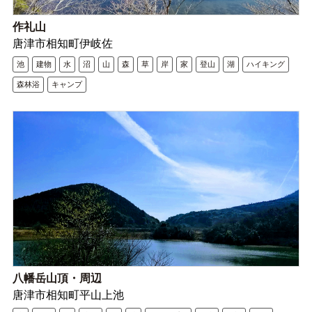
作礼山
唐津市相知町伊岐佐
池
建物
水
沼
山
森
草
岸
家
登山
湖
ハイキング
森林浴
キャンプ
八幡岳山頂・周辺
唐津市相知町平山上池