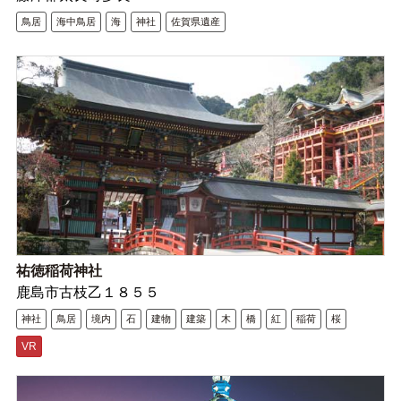
鳥居
海中鳥居
海
神社
佐賀県遺産
祐徳稲荷神社
鹿島市古枝乙１８５５
神社
鳥居
境内
石
建物
建築
木
橋
紅
稲荷
桜
VR