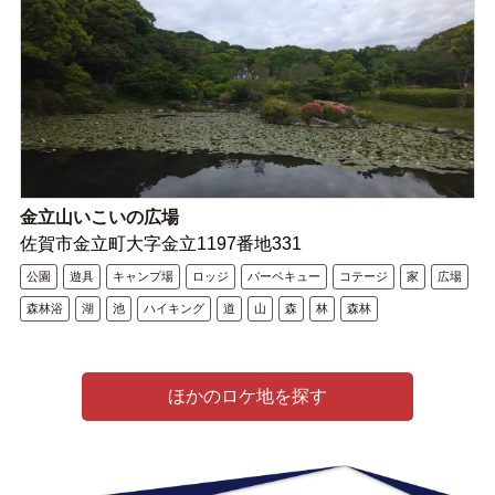
金立山いこいの広場
佐賀市金立町大字金立1197番地331
公園
遊具
キャンプ場
ロッジ
バーベキュー
コテージ
家
広場
森林浴
湖
池
ハイキング
道
山
森
林
森林
ほかのロケ地を探す