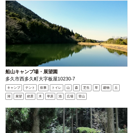
船山キャンプ場・展望園
多久市西多久町大字板屋10230-7
キャンプ
テント
炊事
トイレ
山
森
芝生
草
建物
丘
湖
展望
絶景
木
草原
池
広場
登山