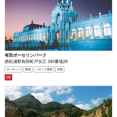
有田ポーセリンパーク
西松浦郡有田町戸矢乙 340番地28
ヨーロッパ
陶器
バロック建築
宮殿
VR