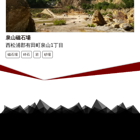
泉山磁石場
西松浦郡有田町泉山1丁目
磁石場
砕石
岩
砂場