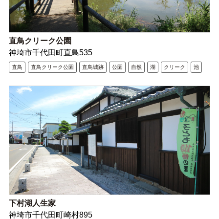
直鳥クリーク公園
神埼市千代田町直鳥535
直鳥
直鳥クリーク公園
直鳥城跡
公園
自然
湖
クリーク
池
下村湖人生家
神埼市千代田町崎村895