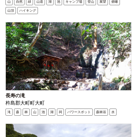
山
自然
緑
山道
湖
池
キャンプ場
登山
展望
俯瞰
山頂
ハイキング
長寿の滝
杵島郡大町町大町
滝
森
林
山
池
湖
祠
パワースポット
森林浴
水