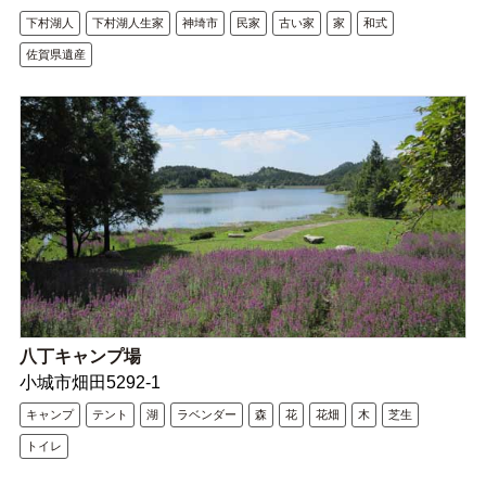
下村湖人
下村湖人生家
神埼市
民家
古い家
家
和式
佐賀県遺産
八丁キャンプ場
小城市畑田5292-1
キャンプ
テント
湖
ラベンダー
森
花
花畑
木
芝生
トイレ