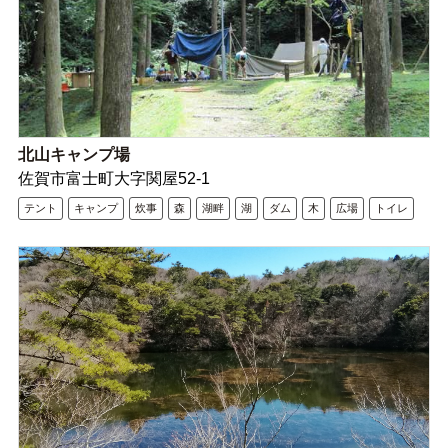
北山キャンプ場
佐賀市富士町大字関屋52-1
テント
キャンプ
炊事
森
湖畔
湖
ダム
木
広場
トイレ