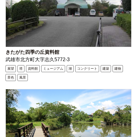
きたがた四季の丘資料館
武雄市北方町大字志久5772-3
展望
塔
資料館
ミュージアム
湖
コンクリート
建築
建物
景色
風景