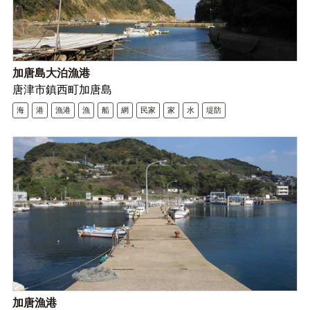
加唐島大泊漁港
唐津市鎮西町加唐島
海
港
漁港
漁
船
網
民家
家
水
堤防
加唐漁港