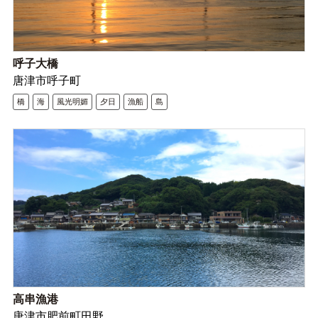
呼子大橋
唐津市呼子町
橋
海
風光明媚
夕日
漁船
島
高串漁港
唐津市肥前町田野