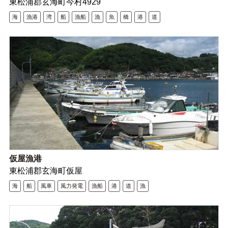
東松浦郡玄海町今村4929
海
漁港
湾
船
漁船
漁
魚
橋
港
道
仮屋漁港
東松浦郡玄海町仮屋
海
船
風車
風力発電
漁船
港
道
漁