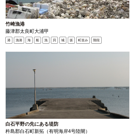
竹崎漁港
藤津郡太良町大浦甲
港
漁港
海
船
漁
貝
城
坂
町並み
階段
白石平野の先にある堤防
杵島郡白石町新拓（有明海岸4号陸閘）