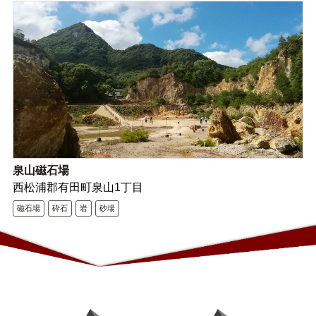
泉山磁石場
西松浦郡有田町泉山1丁目
磁石場
砕石
岩
砂場