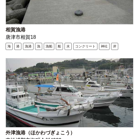
相賀漁港
唐津市相賀18
海
港
漁港
漁
漁船
船
水
コンクリート
神社
岸
外津漁港（ほかわづぎょこう）