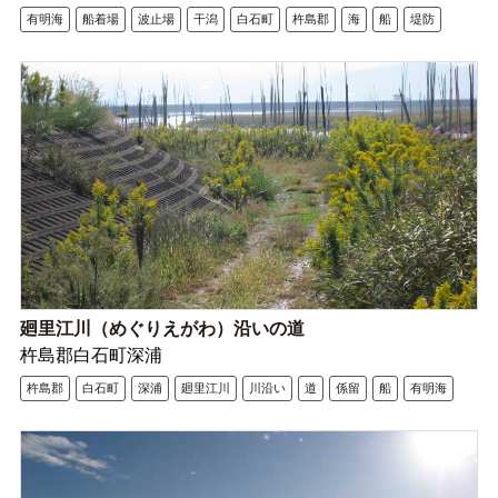
有明海
船着場
波止場
干潟
白石町
杵島郡
海
船
堤防
廻里江川（めぐりえがわ）沿いの道
杵島郡白石町深浦
杵島郡
白石町
深浦
廻里江川
川沿い
道
係留
船
有明海