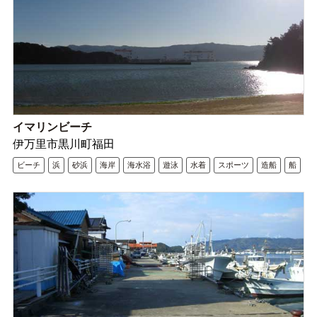
イマリンビーチ
伊万里市黒川町福田
ビーチ
浜
砂浜
海岸
海水浴
遊泳
水着
スポーツ
造船
船