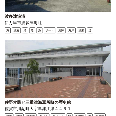
波多津漁港
伊万里市波多津町辻
海
漁港
港
船
漁
ボート
漁師
海岸
漁船
道
佐野常民と三重津海軍所跡の歴史館
佐賀市川副町大字早津江津４４６-1