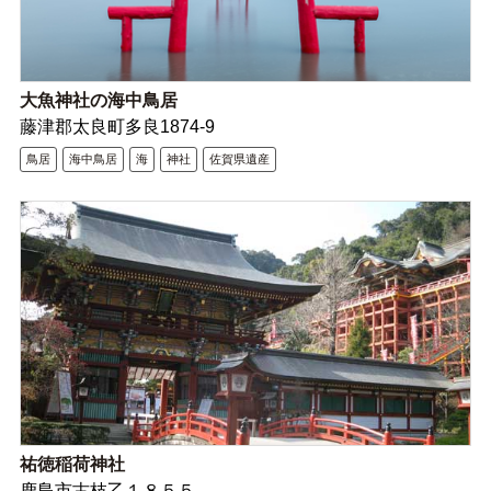
大魚神社の海中鳥居
藤津郡太良町多良1874-9
鳥居
海中鳥居
海
神社
佐賀県遺産
祐徳稲荷神社
鹿島市古枝乙１８５５