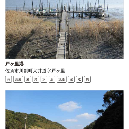
戸ヶ里港
佐賀市川副町犬井道字戸ヶ里
海
漁港
港
湾
水
船
漁船
泥
道
橋