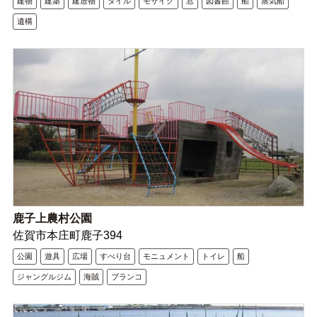
建物
建築
建造物
タイル
モザイク
窓
図書館
船
蒸気船
遺構
鹿子上農村公園
佐賀市本庄町鹿子394
公園
遊具
広場
すべり台
モニュメント
トイレ
船
ジャングルジム
海賊
ブランコ