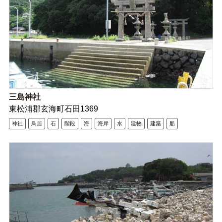
三島神社
東松浦郡玄海町石田1369
神社
鳥居
石
階段
海
海岸
水
建物
建築
船