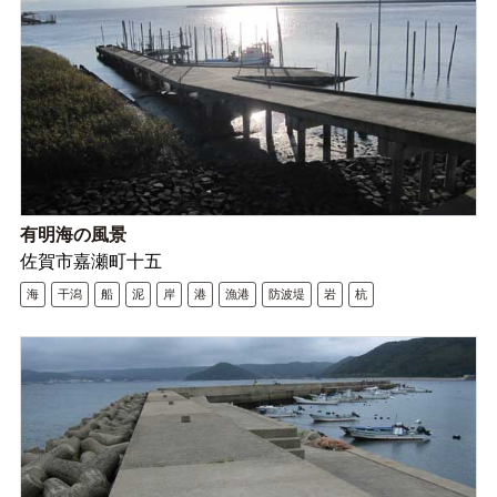
有明海の風景
佐賀市嘉瀬町十五
海
干潟
船
泥
岸
港
漁港
防波堤
岩
杭