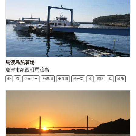
馬渡島船着場
唐津市鎮西町馬渡島
船
海
フェリー
発着場
乗り場
待合室
漁
堤防
絵
漁船