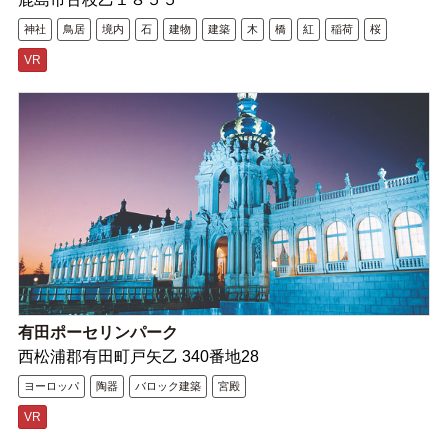
神社
鳥居
境内
石
建物
建築
木
橋
紅
稲荷
桜
VR
有田ポーセリンパーク
西松浦郡有田町戸矢乙 340番地28
ヨーロッパ
陶器
バロック建築
宮殿
VR