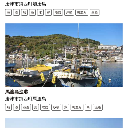
唐津市鎮西町加唐島
海
港
船
漁
水
岸
堤防
岸壁
町並み
壁画
馬渡島漁港
唐津市鎮西町馬渡島
船
港
漁港
漁
堤防
桟橋
家
町並み
島
漁船