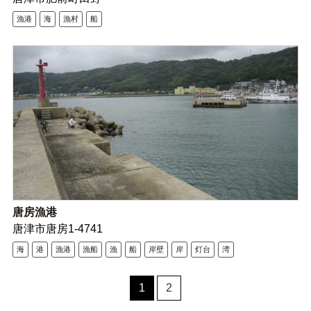
漁港
海
漁村
船
唐房漁港
唐津市唐房1-4741
海
港
漁港
漁船
漁
船
岸壁
岸
灯台
湾
1
2