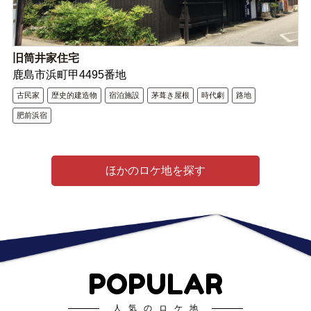
旧筒井家住宅
鹿島市浜町甲4495番地
古民家
歴史的建造物
宿泊施設
茅葺き屋根
時代劇
路地
肥前浜宿
ほかのロケ地を探す
POPULAR
人気のロケ地