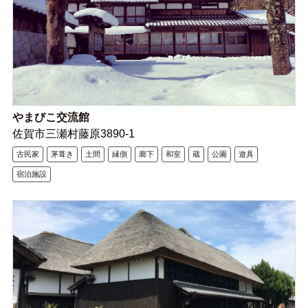
やまびこ交流館
佐賀市三瀬村藤原3890-1
古民家
茅葺き
土間
縁側
廊下
和室
蔵
公園
遊具
宿泊施設