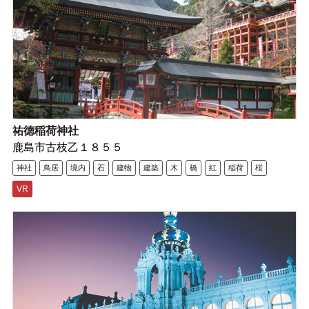
祐徳稲荷神社
鹿島市古枝乙１８５５
神社
鳥居
境内
石
建物
建築
木
橋
紅
稲荷
桜
VR