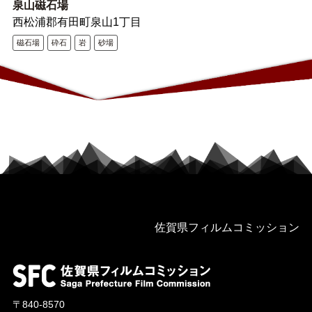
泉山磁石場
西松浦郡有田町泉山1丁目
磁石場
砕石
岩
砂場
佐賀県フィルムコミッション
〒840-8570