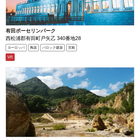
有田ポーセリンパーク
西松浦郡有田町戸矢乙 340番地28
ヨーロッパ
陶器
バロック建築
宮殿
VR