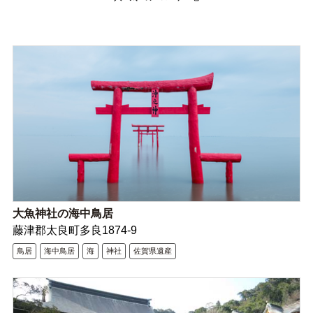
大魚神社の海中鳥居
藤津郡太良町多良1874-9
鳥居
海中鳥居
海
神社
佐賀県遺産