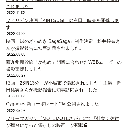
されました！
2022.11.02
フィリピン映画「KINTSUGI」の有田上映会を開催しま
す！
2022.09.22
映画「緑のざわめき SagaSaga」制作決定！松井玲奈さ
んが撮影報告に知事訪問されました。
2022.08.08
西九州新幹線「かもめ」開業に合わせたWEBムービーの
撮影支援しました！
2022.06.27
映画「26時13分」が小城市で撮影されました！主演・岡
田結実さんが撮影報告に知事訪問されました。
2022.06.08
Cygames 新コーポレートCM 公開されました！
2022.05.26
フリーマガジン『MOTEMOTEさが』にて「特集：佐賀
が舞台になった懐かしの映画」が掲載📗