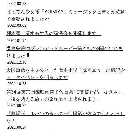
2022.03.23
ばってん少女隊『YOIMIYA』ミュージックビデオが佐賀
で撮影されました🎶
2022.03.02
脚本家・清水有生氏の講演会を開催します！
2022.01.14
🎥宮島醤油ブランデッドムービー第2弾の公開がはじま
りました🎥
2021.12.10
大隈重信を主人公とした歴史小説「威風堂々」出版記念
トークイベントを開催します
2021.10.28
第34回東京国際映画祭で佐賀県FC支援作品「なぎさ」
「夜を越える旅」の２作品が上映されます！
2021.09.24
『劇場版 ルパンの娘』の一部撮影が佐賀で行われまし
た！
2021.09.24