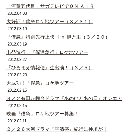
「河童五代目」サガテレビでＯＮ ＡＩＲ
2012.04.03
大好評！僕急ロケ地ツアー（３／３１）
2012.03.19
『僕急』特別先行上映 ｉｎ 伊万里（３／２０）
2012.03.19
出発進行！『僕達急行』ロケ地ツアー
2012.02.27
『ひるまえ情報便』生出演！（３／５）
2012.02.20
大成功！『僕急』ロケ地ツアー
2012.02.15
３／２有田が舞台ドラマ『あのひとあの日』オンエア
2012.02.15
映画『僕急』ロケ地ツアー募集！
2012.02.11
２／２６大河ドラマ『平清盛』紀行に神埼が！