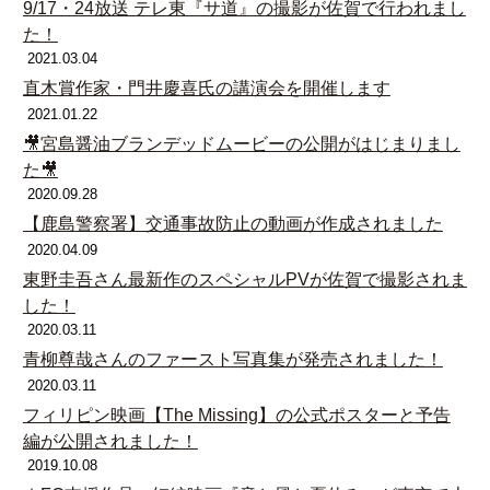
9/17・24放送 テレ東『サ道』の撮影が佐賀で行われまし
た！
2021.03.04
直木賞作家・門井慶喜氏の講演会を開催します
2021.01.22
🎥宮島醤油ブランデッドムービーの公開がはじまりまし
た🎥
2020.09.28
【鹿島警察署】交通事故防止の動画が作成されました
2020.04.09
東野圭吾さん最新作のスペシャルPVが佐賀で撮影されま
した！
2020.03.11
青柳尊哉さんのファースト写真集が発売されました！
2020.03.11
フィリピン映画【The Missing】の公式ポスターと予告
編が公開されました！
2019.10.08