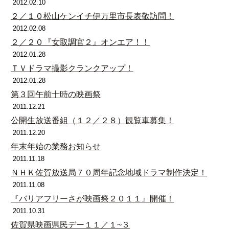
2012.02.10
２／１０松山ケンイチ伊万里市長表敬訪問！
2012.02.08
２／２０『女取調官２』オンエア！！
2012.01.28
ＴＶドラマ撮影クランクアップ！
2012.01.28
第３回午前十時の映画祭
2011.12.21
公開生放送番組（１２／２８）観覧車募集！
2011.12.20
年末年始の業務お知らせ
2011.11.18
ＮＨＫ佐賀放送局７０周年記念地域ドラマ制作決定！
2011.11.08
『バリアフリーさが映画祭２０１１』開催！
2011.10.31
佐賀県映画県民デー１１／１~３