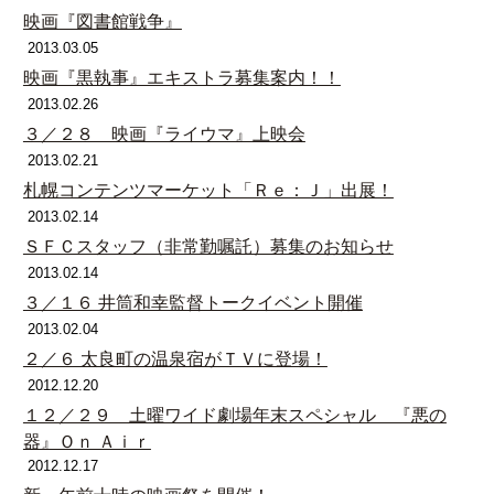
映画『図書館戦争』
2013.03.05
映画『黒執事』エキストラ募集案内！！
2013.02.26
３／２８ 映画『ライウマ』上映会
2013.02.21
札幌コンテンツマーケット「Ｒｅ：Ｊ」出展！
2013.02.14
ＳＦＣスタッフ（非常勤嘱託）募集のお知らせ
2013.02.14
３／１６ 井筒和幸監督トークイベント開催
2013.02.04
２／６ 太良町の温泉宿がＴＶに登場！
2012.12.20
１２／２９ 土曜ワイド劇場年末スペシャル 『悪の
器』Ｏｎ Ａｉｒ
2012.12.17