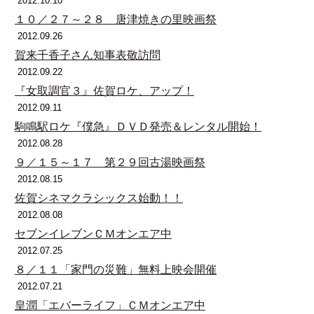
2012.10.10
１０／２７～２８ 唐津焼きの里映画祭
2012.09.26
賀来千香子さん知事表敬訪問
2012.09.22
『女取調官３』佐賀ロケ、アップ！
2012.09.11
駒鳴駅ロケ『僕急』ＤＶＤ発売＆レンタル開始！
2012.08.28
９／１５～１７ 第２９回古湯映画祭
2012.08.15
佐賀シネマクラシックス始動！！
2012.08.08
セブンイレブンＣＭオンエア中
2012.07.25
８／１１「家門の災難」無料上映会開催
2012.07.21
皇潤「エバーライフ」ＣＭオンエア中