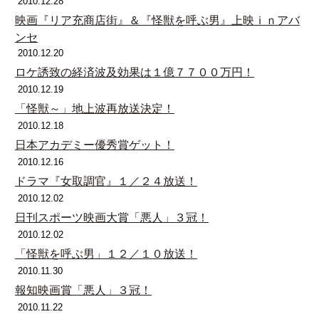
2010.12.28
映画『リア充商店街』＆『怪獣を呼ぶ男』上映ｉｎアバ
ンセ
2010.12.20
ロケ誘致の経済波及効果は１億７７００万円！
2010.12.19
「怪獣～」地上波再放送決定！
2010.12.18
日本アカデミー優秀賞ゲット！
2010.12.16
ドラマ『女取調官』１／２４放送！
2010.12.02
日刊スポーツ映画大賞「悪人」３冠！
2010.12.02
「怪獣を呼ぶ男」１２／１０放送！
2010.11.30
報知映画賞「悪人」３冠！
2010.11.22