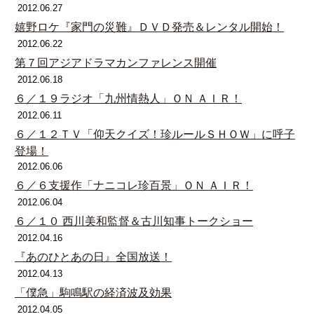
2012.06.27
嬉野ロケ『家門の災難』ＤＶＤ発売＆レンタル開始！
2012.06.22
第７回アジアドラマカンファレンス開催
2012.06.18
６／１９ラジオ「九州情熱人」ＯＮ ＡＩＲ！
2012.06.11
６／１２ＴＶ「仰天クイズ！珍ルールＳＨＯＷ」に呼子
登場！
2012.06.06
６／６支援作「ナニコレ珍百景」ＯＮ ＡＩＲ！
2012.06.04
６／１０ 西川美和監督＆古川知事トークショー
2012.04.16
『あのひとあの日』全国放送！
2012.04.13
「僕急」駒鳴駅の経済波及効果
2012.04.05