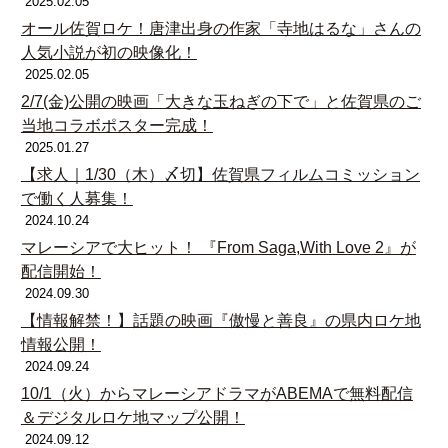
2025.02.05
オール佐賀ロケ！唐津出身の作家「寺地はるな」さんの
人気小説が初の映像化！
2025.02.05
2/7(金)公開の映画「大きな玉ねぎの下で」と佐賀県のご
当地コラボポスター完成！
2025.01.27
【求人｜1/30（木）〆切】佐賀県フィルムコミッション
で働く人募集！​
2024.10.24
マレーシアで大ヒット！ 『From Saga,With Love 2』が
配信開始！
2024.09.30
【情報解禁！】話題の映画『傲慢と善良』の県内ロケ地
情報公開！
2024.09.24
10/1（火）からマレーシアドラマがABEMAで無料配信
＆デジタルロケ地マップ公開！
2024.09.12