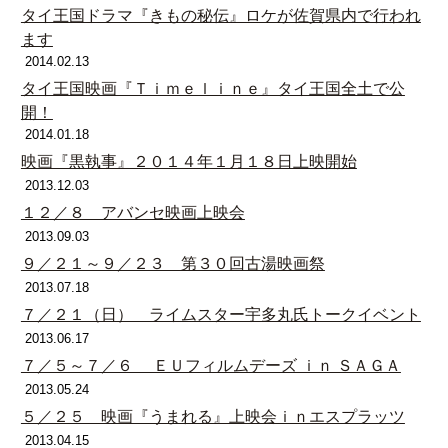
タイ王国ドラマ『きもの秘伝』ロケが佐賀県内で行われ
ます
2014.02.13
タイ王国映画『Ｔｉｍｅｌｉｎｅ』タイ王国全土で公
開！
2014.01.18
映画『黒執事』２０１４年１月１８日上映開始
2013.12.03
１２／８ アバンセ映画上映会
2013.09.03
９／２１～９／２３ 第３０回古湯映画祭
2013.07.18
７／２１（日） ライムスター宇多丸氏トークイベント
2013.06.17
７／５～７／６ ＥＵフィルムデーズ ｉｎ ＳＡＧＡ
2013.05.24
５／２５ 映画『うまれる』上映会ｉｎエスプラッツ
2013.04.15