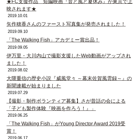
★FC支援作品 短編映画『音と風と夏休み』が東京で上
映されます★
2019.10.01
矢作穂香さんのファースト写真集が発売されました！
2019.09.10
「The Walking Fish」アカデミー賞出品！
2019.09.05
伊万里・大川内山で撮影支援したWeb動画がアップされ
ました！
2019.08.02
大隈重信の歴史小説『威風堂々 ～幕末佐賀風雲録～』の
新聞連載が始まりました
2019.07.29
【撮影・制作ボランティア募集】さが昔話の会による
「子ども製作体験『映画を作ろう！』」
2019.06.25
「The Walking Fish」がYoung Director Award 2019受
賞！
2019.06.17